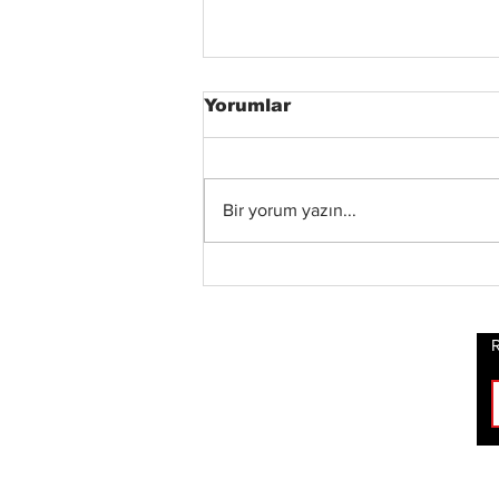
Yorumlar
Bir yorum yazın...
Xandria’dan Yeni Albüm
ve Video: “Eclipse”
Yayında
R
ROCK