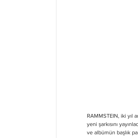
RAMMSTEIN, iki yıl ar
yeni şarkısını yayınl
ve albümün başlık parç