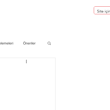
eri
Hakkımızda
lemeleri
Öneriler
deliler