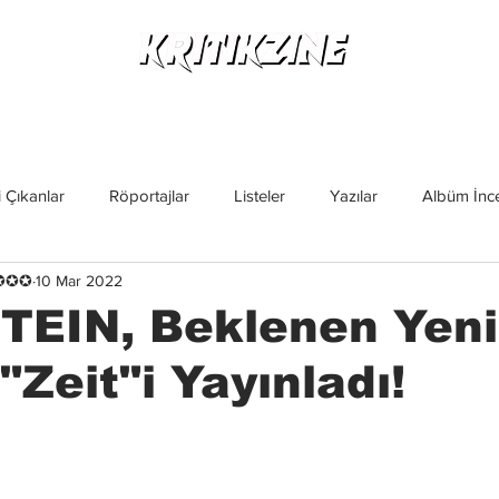
Yeni Çıkanlar
Röportajlar
Listeler
Albüm Kritikl
 Çıkanlar
Röportajlar
Listeler
Yazılar
Albüm İnce
✪✪✪✪
10 Mar 2022
İncelemeler
Yeni Çıkanlar
Magazin
Keşif Yazıları
EIN, Beklenen Yeni
"Zeit"i Yayınladı!