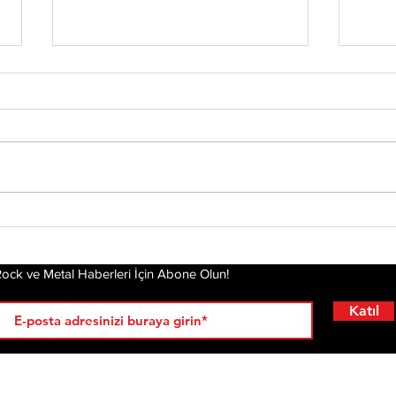
Tony Iommi'den Yeni
Mis
Solo Albüm: From The
Alb
Dark
Pla
Gel
ock ve Metal Haberleri İçin Abone Olun!
Katıl
RÖPORTAJLAR
LİSTELER
YENİ
AL