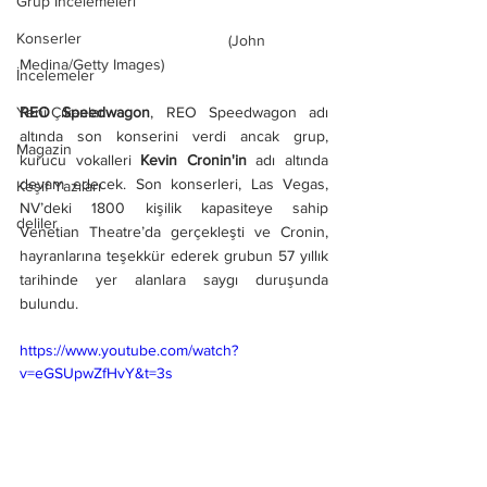
Grup İncelemeleri
Konserler
(John 
Medina/Getty Images)
İncelemeler
REO Speedwagon
, REO Speedwagon adı 
Yeni Çıkanlar
altında son konserini verdi ancak grup, 
Magazin
kurucu vokalleri 
Kevin Cronin'in
 adı altında 
devam edecek. Son konserleri, Las Vegas, 
Keşif Yazıları
NV’deki 1800 kişilik kapasiteye sahip 
deliler
Venetian Theatre’da gerçekleşti ve Cronin, 
hayranlarına teşekkür ederek grubun 57 yıllık 
tarihinde yer alanlara saygı duruşunda 
bulundu.
https://www.youtube.com/watch?
v=eGSUpwZfHvY&t=3s