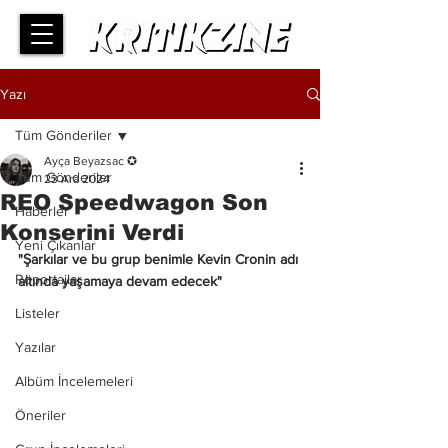
Yazı
Tüm Gönderiler
Ayça Beyazsac ✪
Tüm Gönderiler
23 Ara 2024
REO Speedwagon Son
Haberler
Konserini Verdi
Yeni Çıkanlar
"Şarkılar ve bu grup benimle Kevin Cronin adı 
Röportajlar
altında yaşamaya devam edecek"
Listeler
Yazılar
Albüm İncelemeleri
Öneriler