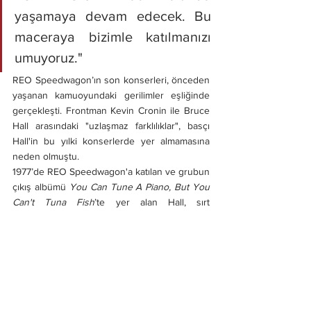
yaşamaya devam edecek. Bu 
maceraya bizimle katılmanızı 
umuyoruz."
REO Speedwagon’ın son konserleri, önceden 
yaşanan kamuoyundaki gerilimler eşliğinde 
gerçekleşti. Frontman Kevin Cronin ile Bruce 
Hall arasındaki "uzlaşmaz farklılıklar", basçı 
Hall'in bu yılki konserlerde yer almamasına 
neden olmuştu.
1977’de REO Speedwagon'a katılan ve grubun 
çıkış albümü 
You Can Tune A Piano, But You 
Can't Tuna Fish
’te yer alan Hall, sırt 
ameliyatından iyileştikten sonra sahneye geri 
dönmeyi umut ediyordu ancak son turnede 
yerine  Matt Bissonette geçti.
Artık eski REO Speedwagon olarak bilinen 
grup, gelecek yıl Brotherhood Of Rock 
turnesi için Styx ve eski Eagles gitaristi Don 
Felder ile yola çıkacak. 