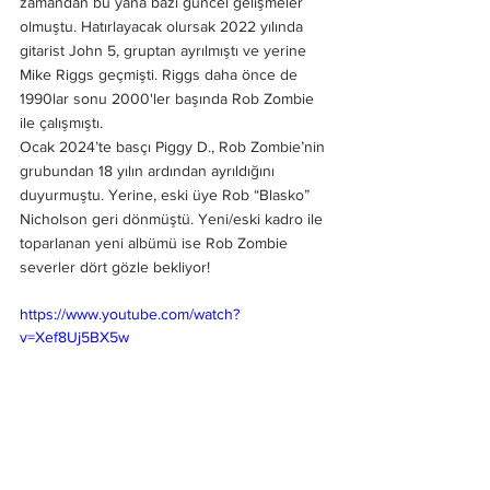
zamandan bu yana bazı güncel gelişmeler 
olmuştu. Hatırlayacak olursak 2022 yılında 
gitarist John 5, gruptan ayrılmıştı ve yerine 
Mike Riggs geçmişti. Riggs daha önce de 
1990lar sonu 2000'ler başında Rob Zombie 
ile çalışmıştı. 
Ocak 2024’te basçı Piggy D., Rob Zombie’nin 
grubundan 18 yılın ardından ayrıldığını 
duyurmuştu. Yerine, eski üye Rob “Blasko” 
Nicholson geri dönmüştü. Yeni/eski kadro ile 
toparlanan yeni albümü ise Rob Zombie 
severler dört gözle bekliyor! 
https://www.youtube.com/watch?
v=Xef8Uj5BX5w