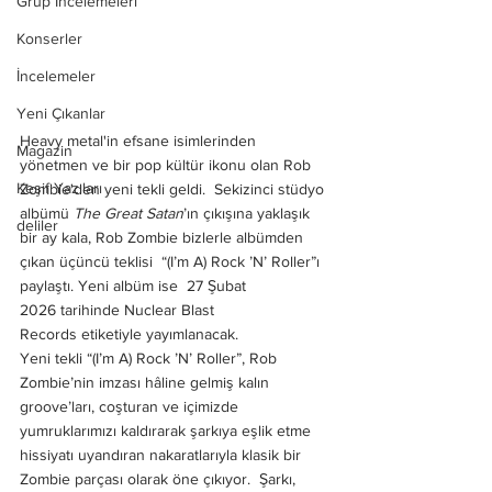
Grup İncelemeleri
Konserler
İncelemeler
Yeni Çıkanlar
Heavy metal'in efsane isimlerinden 
Magazin
yönetmen ve bir pop kültür ikonu olan Rob 
Keşif Yazıları
Zombie'den yeni tekli geldi.  Sekizinci stüdyo 
albümü 
The Great Satan
’ın çıkışına yaklaşık 
deliler
bir ay kala, Rob Zombie bizlerle albümden 
çıkan üçüncü teklisi  “(I’m A) Rock ’N’ Roller”ı 
paylaştı. Yeni albüm ise  27 Şubat 
2026 tarihinde Nuclear Blast 
Records etiketiyle yayımlanacak.
Yeni tekli “(I’m A) Rock ’N’ Roller”, Rob 
Zombie’nin imzası hâline gelmiş kalın 
groove’ları, coşturan ve içimizde 
yumruklarımızı kaldırarak şarkıya eşlik etme 
hissiyatı uyandıran nakaratlarıyla klasik bir 
Zombie parçası olarak öne çıkıyor.  Şarkı, 