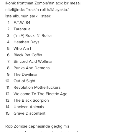
ikonik frontman Zombie’nin açık bir mesajı 
niteliğinde: “rock’n roll hâlâ ayakta.”
İşte albümün şarkı listesi:
F.T.W. 84
Tarantula
(I'm A) Rock 'N' Roller
Heathen Days
Who Am I
Black Rat Coffin
Sir Lord Acid Wolfman
Punks And Demons
The Devilman
Out of Sight
Revolution Motherfuckers
Welcome To The Electric Age
The Black Scorpion
Unclean Animals
Grave Discontent
Rob Zombie cephesinde geçtiğimiz 