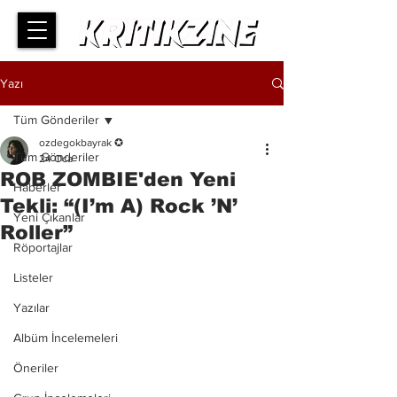
Yazı
Tüm Gönderiler
ozdegokbayrak ✪
Tüm Gönderiler
24 Oca
ROB ZOMBIE'den Yeni
Haberler
Tekli: “(I’m A) Rock ’N’
Yeni Çıkanlar
Roller”
Röportajlar
Listeler
Yazılar
Albüm İncelemeleri
Öneriler