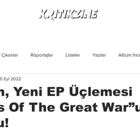
Yeni Çıkanlar
Röportajlar
Listeler
Albüm Kritikl
 Çıkanlar
Röportajlar
Listeler
Yazılar
Albüm İnce
0 Eyl 2022
İncelemeler
Yeni Çıkanlar
Magazin
Keşif Yazıları
, Yeni EP Üçlemesi
s Of The Great War”
u!