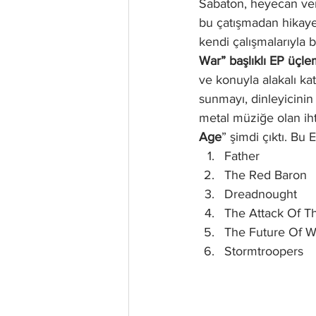
Sabaton, heyecan veri
bu çatışmadan hikayel
kendi çalışmalarıyla 
War” başlıklı EP üçle
ve konuyla alakalı kat
sunmayı, dinleyicinin
metal müziğe olan ihti
Age
” şimdi çıktı. Bu 
Father
The Red Baron
Dreadnought
The Attack Of 
The Future Of W
Stormtroopers