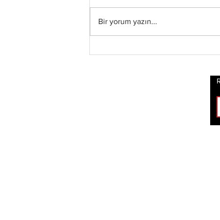
Bir yorum yazın...
Blind Channel, Yeni
Stüdyo Albümü
“Painstream”i Duyurdu,
Albümden “Diana” ve
R
“No Encores In A Swan
Song”u İçeren Kısa Film
Şeklinde Bir Müzik
Videosu Yayınladı
ROCK
HABERLERİ
BİZİ TAKİP ET