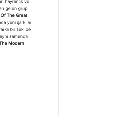
rı hayranlık ve 
an gelen grup, 
 Of The Great 
da yeni şarkılar 
rklı bir şekilde 
n aynı zamanda 
The Modern 