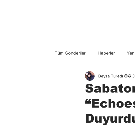
Son Haberler
Tüm Gönderiler
Haberler
Yeni
Beyza Türedi ✪✪
3
Grup İncelemeleri
Konserler
Sabaton
“Echoe
Duyurd