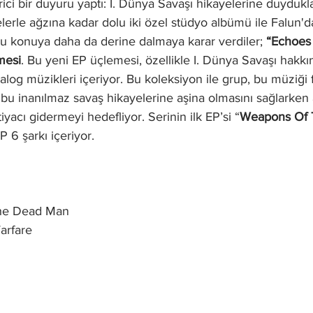
ci bir duyuru yaptı: I. Dünya Savaşı hikayelerine duydukla
erle ağzına kadar dolu iki özel stüdyo albümü ile Falun'd
bu konuya daha da derine dalmaya karar verdiler; 
“Echoes
mesi
. Bu yeni EP üçlemesi, özellikle I. Dünya Savaşı hakkın
alog müzikleri içeriyor. Bu koleksiyon ile grup, bu müziği fa
 bu inanılmaz savaş hikayelerine aşina olmasını sağlarke
yacı gidermeyi hedefliyor. Serinin ilk EP’si “
Weapons Of 
EP 6 şarkı içeriyor.
The Dead Man
arfare