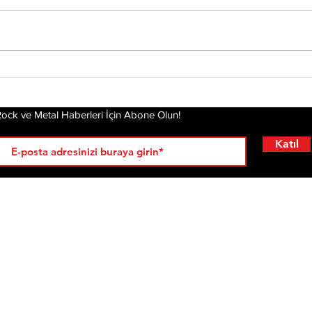
Status Quo Efsanesi
Che
Francis Rossi,"The Way
Yen
We Were Vol. 2"
Kal
Albümünü Duyurdu
Hik
ock ve Metal Haberleri İçin Abone Olun!
Katıl
RÖPORTAJLAR
LİSTELER
YENİ
AL
KRİ
ÇIKANLAR