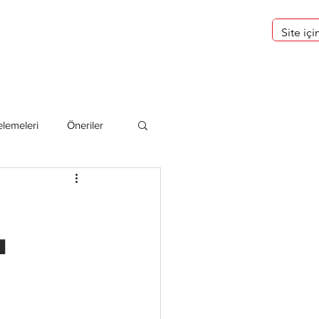
eri
Hakkımızda
lemeleri
Öneriler
deliler
u