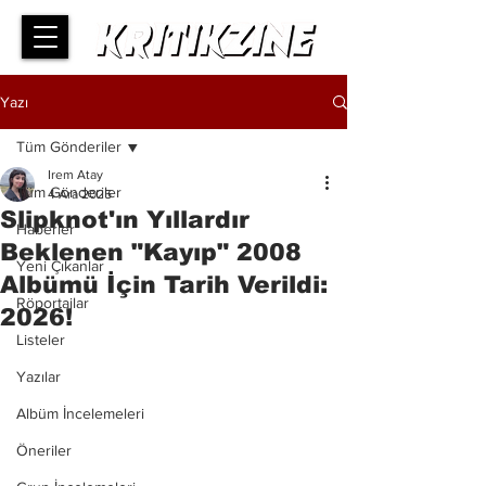
Yazı
Tüm Gönderiler
Irem Atay
Tüm Gönderiler
4 Ara 2025
Slipknot'ın Yıllardır
Haberler
Beklenen "Kayıp" 2008
Yeni Çıkanlar
Albümü İçin Tarih Verildi:
Röportajlar
2026!
Listeler
Yazılar
Albüm İncelemeleri
Öneriler