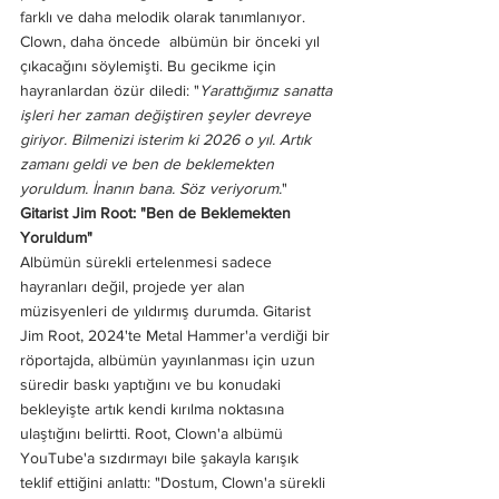
farklı ve daha melodik olarak tanımlanıyor.
Clown, daha öncede  albümün bir önceki yıl 
çıkacağını söylemişti. Bu gecikme için 
hayranlardan özür diledi: "
Yarattığımız sanatta 
işleri her zaman değiştiren şeyler devreye 
giriyor. Bilmenizi isterim ki 2026 o yıl. Artık 
zamanı geldi ve ben de beklemekten 
yoruldum. İnanın bana. Söz veriyorum.
"
Gitarist Jim Root: "Ben de Beklemekten 
Yoruldum"
Albümün sürekli ertelenmesi sadece 
hayranları değil, projede yer alan 
müzisyenleri de yıldırmış durumda. Gitarist 
Jim Root, 2024'te Metal Hammer'a verdiği bir 
röportajda, albümün yayınlanması için uzun 
süredir baskı yaptığını ve bu konudaki 
bekleyişte artık kendi kırılma noktasına 
ulaştığını belirtti. Root, Clown'a albümü 
YouTube'a sızdırmayı bile şakayla karışık 
teklif ettiğini anlattı: "Dostum, Clown'a sürekli 