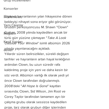
Grup İncelemeleri
Konserler
Slipknot hayranlarının yılan hikayesine dönen 
İncelemeler
bekleyişi nihayet sona eriyor gibi görünüyor. 
Yeni Çıkanlar
Grubun perküsyoncusu M. Shawn "Clown" 
Crahan, 2008 yılında kaydedilen ancak bir 
Magazin
türlü gün yüzüne çıkmayan "
Take A Look 
Keşif Yazıları
Outside Your Window
" isimli albümün 2026 
yılında yayınlanacağını açıkladı.
deliler
Yıllardır süren belirsizlikler, sürekli değişen 
tarihler ve hayranların artan hayal kırıklığının 
ardından Clown, bu uzun süredir rafa 
kaldırılmış proje için yeni ve daha kesin bir 
söz verdi. Albümün varlığı ilk olarak yedi yıl 
önce Clown tarafından doğrulanmıştı. 
2008'deki "
All Hope Is Gone
" kayıtları 
sırasında; Clown, Sid Wilson, Jim Root ve 
Corey Taylor tarafından tamamen ayrı bir 
çalışma grubu olarak sessizce kaydedilen 
proje, tarz olarak grubun diğer işlerinden 