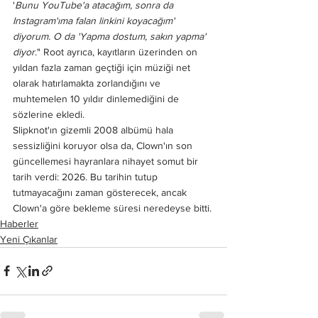
'
Bunu YouTube'a atacağım, sonra da 
Instagram'ıma falan linkini koyacağım' 
diyorum. O da 'Yapma dostum, sakın yapma' 
diyor
." Root ayrıca, kayıtların üzerinden on 
yıldan fazla zaman geçtiği için müziği net 
olarak hatırlamakta zorlandığını ve 
muhtemelen 10 yıldır dinlemediğini de 
sözlerine ekledi.
Slipknot'ın gizemli 2008 albümü hala 
sessizliğini koruyor olsa da, Clown'ın son 
güncellemesi hayranlara nihayet somut bir 
tarih verdi: 2026. Bu tarihin tutup 
tutmayacağını zaman gösterecek, ancak 
Clown'a göre bekleme süresi neredeyse bitti.
Haberler
Yeni Çıkanlar