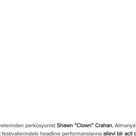
yelerinden perküsyonist 
Shawn “Clown” Crahan
, Almanya’
k
 festivallerindeki headline performanslarına 
ailevi bir acil