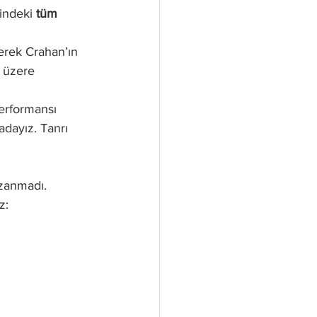
indeki 
tüm 
derek Crahan’ın 
 üzere 
performansı 
adayız. Tanrı 
azanmadı.
z: