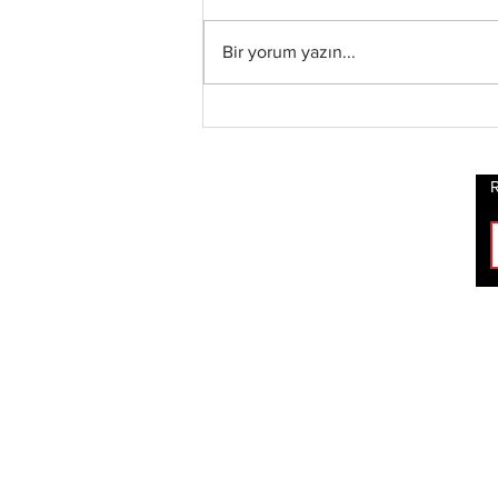
Bir yorum yazın...
Xandria’dan Yeni Albüm
ve Video: “Eclipse”
Yayında
R
ROCK
HABERLERİ
BİZİ TAKİP ET