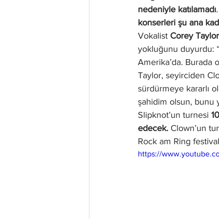
nedeniyle katılamadı
konserleri şu ana ka
Vokalist 
Corey Taylor
yokluğunu duyurdu: “N
Amerika’da. Burada ol
Taylor, seyirciden Cl
sürdürmeye kararlı ol
şahidim olsun, bunu 
Slipknot’un turnesi 
1
edecek.
 Clown’un tur
Rock am Ring festivali
https://www.youtube