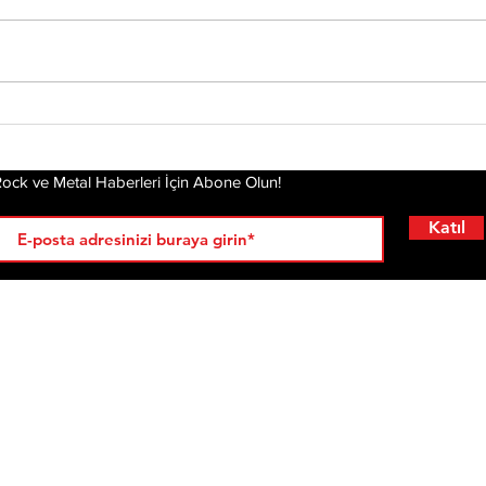
Tony Iommi'den Yeni
Mis
Solo Albüm: From The
Alb
Dark
Pla
Gel
ock ve Metal Haberleri İçin Abone Olun!
Katıl
RÖPORTAJLAR
LİSTELER
YENİ
AL
KRİ
ÇIKANLAR