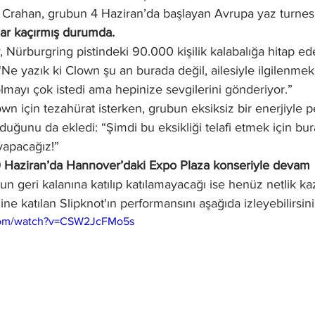
. Crahan, grubun 4 Haziran’da başlayan Avrupa yaz turnes
dar kaçırmış durumda.
, Nürburgring pistindeki 90.000 kişilik kalabalığa hitap e
e yazık ki Clown şu an burada değil, ailesiyle ilgilenmek
mayı çok istedi ama hepinize sevgilerini gönderiyor.”
own için tezahürat isterken, grubun eksiksiz bir enerjiyle 
duğunu da ekledi: “Şimdi bu eksikliği telafi etmek için bur
yapacağız!”
0 Haziran’da Hannover’daki Expo Plaza konseriyle devam 
un geri kalanına katılıp katılamayacağı ise henüz netlik k
ne katılan Slipknot'ın performansını aşağıda izleyebilirsini
.com/watch?v=CSW2JcFMo5s