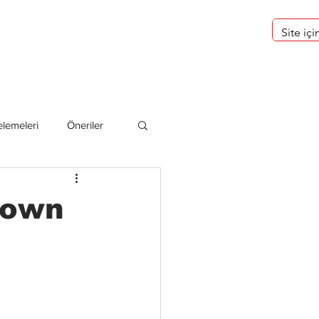
eri
Hakkımızda
lemeleri
Öneriler
deliler
lown