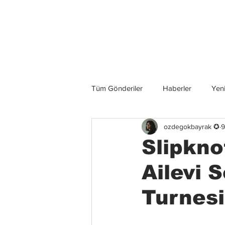
Son Haberler
Tüm Gönderiler
Haberler
Yeni
ozdegokbayrak ✪
9
Grup İncelemeleri
Konserler
Slipkno
Ailevi 
Turnes