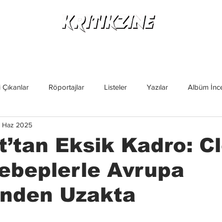
Yeni Çıkanlar
Röportajlar
Listeler
Albüm Kritikl
 Çıkanlar
Röportajlar
Listeler
Yazılar
Albüm İnce
 Haz 2025
İncelemeler
Yeni Çıkanlar
Magazin
Keşif Yazıları
t’tan Eksik Kadro: C
Sebeplerle Avrupa
inden Uzakta