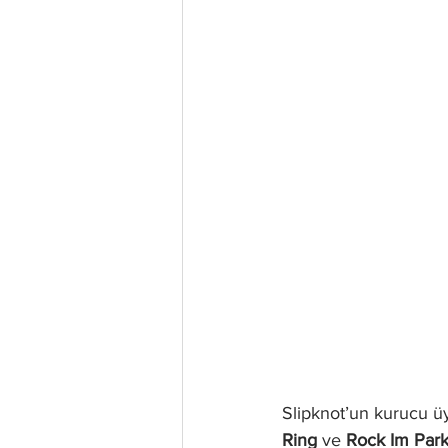
Slipknot’un kurucu ü
Ring
 ve 
Rock Im Par