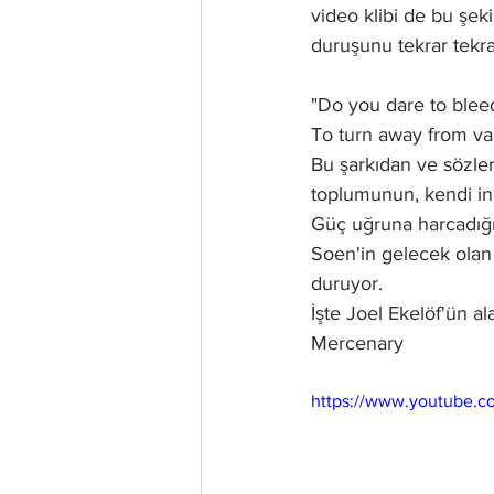
video klibi de bu şeki
duruşunu tekrar tekra
"Do you dare to bleed
To turn away from van
Bu şarkıdan ve sözler
toplumunun, kendi in
Güç uğruna harcadığı
Soen'in gelecek olan 
duruyor. 
İşte Joel Ekelöf'ün ala
Mercenary
https://www.youtube.