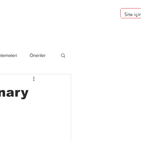
eri
Hakkımızda
lemeleri
Öneriler
deliler
nary