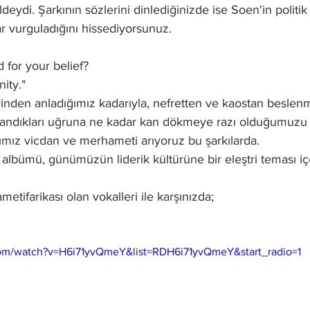
ldeydi. Şarkının sözlerini dinlediğinizde ise Soen'in politik
r vurguladığını hissediyorsunuz. 
 for your belief?
ity." 
inden anladığımız kadarıyla, nefretten ve kaostan beslenm
andıkları uğruna ne kadar kan dökmeye razı olduğumuzu 
mız vicdan ve merhameti arıyoruz bu şarkılarda. 
albümü, günümüzün liderik kültürüne bir eleştri teması iç
metifarikası olan vokalleri ile karşınızda; 
com/watch?v=H6i71yvQmeY&list=RDH6i71yvQmeY&start_radio=1