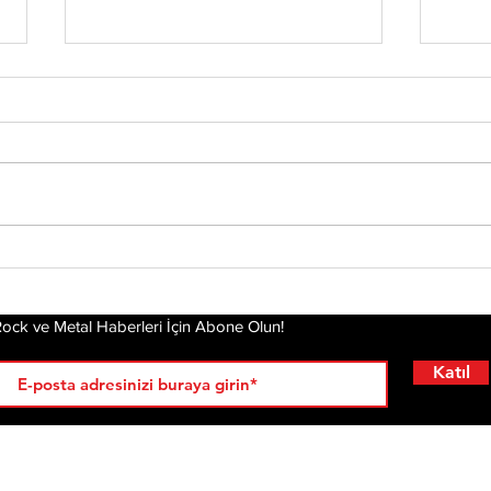
Miss May I Yeni
Bli
Albümünü Duyurdu: No
Stü
Place For Me Ekim’de
“Pa
Geliyor
Alb
ock ve Metal Haberleri İçin Abone Olun!
“No
Son
Katıl
Şek
Vid
RÖPORTAJLAR
LİSTELER
YENİ
AL
KRİ
ÇIKANLAR