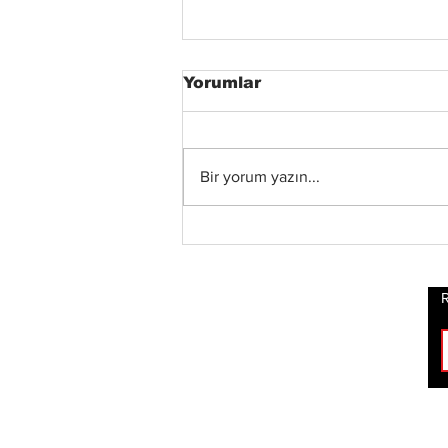
Yorumlar
Bir yorum yazın...
Tony Iommi'den Yeni
Solo Albüm: From The
Dark
R
ROCK
HABERLERİ