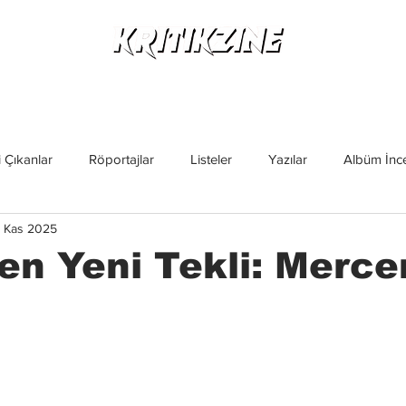
Yeni Çıkanlar
Röportajlar
Listeler
Albüm Kritikl
 Çıkanlar
Röportajlar
Listeler
Yazılar
Albüm İnce
 Kas 2025
İncelemeler
Yeni Çıkanlar
Magazin
Keşif Yazıları
n Yeni Tekli: Merce