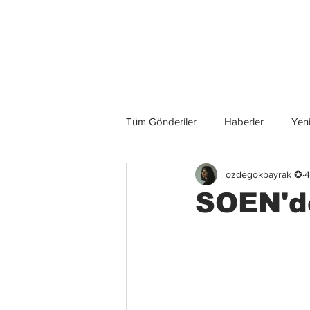
Son Haberler
Tüm Gönderiler
Haberler
Yeni
ozdegokbayrak ✪
4
Grup İncelemeleri
Konserler
SOEN'de