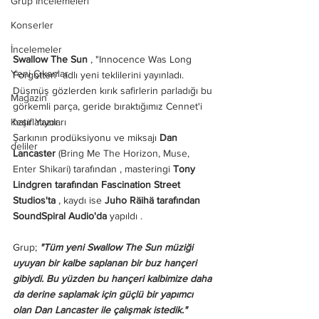
Grup İncelemeleri
Konserler
İncelemeler
Swallow The Sun
 , "Innocence Was Long 
Yeni Çıkanlar
Forgotten" adlı yeni teklilerini yayınladı. 
Düşmüş gözlerden kırık safirlerin parladığı bu 
Magazin
görkemli parça, geride bıraktığımız Cennet'i 
Keşif Yazıları
hatırlatıyor.
Şarkının prodüksiyonu ve miksajı 
Dan 
deliler
Lancaster
(Bring Me The Horizon, Muse, 
Enter Shikari)
 tarafından , masteringi 
Tony 
Lindgren tarafından Fascination Street 
Studios'ta
 , kaydı ise 
Juho Räihä tarafından 
SoundSpiral Audio'da
 yapıldı .
Grup;
 "Tüm yeni Swallow The Sun müziği 
uyuyan bir kalbe saplanan bir buz hançeri 
gibiydi. Bu yüzden bu hançeri kalbimize daha 
da derine saplamak için güçlü bir yapımcı 
olan Dan Lancaster ile çalışmak istedik."