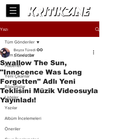
Yazı
Tüm Gönderiler
Beyza Türedi ✪✪
Tüm Gönderiler
3 Tem 2024
Swallow The Sun,
Haberler
"Innocence Was Long
Yeni Çıkanlar
Forgotten" Adlı Yeni
Röportajlar
Teklisini Müzik Videosuyla
Listeler
Yayınladı!
Yazılar
Albüm İncelemeleri
Öneriler