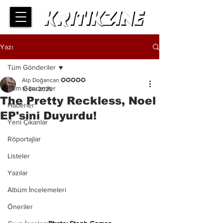
Yazı
Tüm Gönderiler
Alp Doğancan ✪✪✪✪✪
Tüm Gönderiler
10 Eki 2025
The Pretty Reckless, Noel
Haberler
EP'sini Duyurdu!
Yeni Çıkanlar
Röportajlar
Listeler
Yazılar
Albüm İncelemeleri
Öneriler