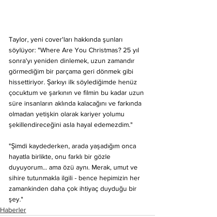
Taylor, yeni cover'ları hakkında şunları 
söylüyor: "Where Are You Christmas? 25 yıl 
sonra'yı yeniden dinlemek, uzun zamandır 
görmediğim bir parçama geri dönmek gibi 
hissettiriyor. Şarkıyı ilk söylediğimde henüz 
çocuktum ve şarkının ve filmin bu kadar uzun 
süre insanların aklında kalacağını ve farkında 
olmadan yetişkin olarak kariyer yolumu 
şekillendireceğini asla hayal edemezdim."
"Şimdi kaydederken, arada yaşadığım onca 
hayatla birlikte, onu farklı bir gözle 
duyuyorum... ama özü aynı. Merak, umut ve 
sihire tutunmakla ilgili - bence hepimizin her 
zamankinden daha çok ihtiyaç duyduğu bir 
şey."
Haberler