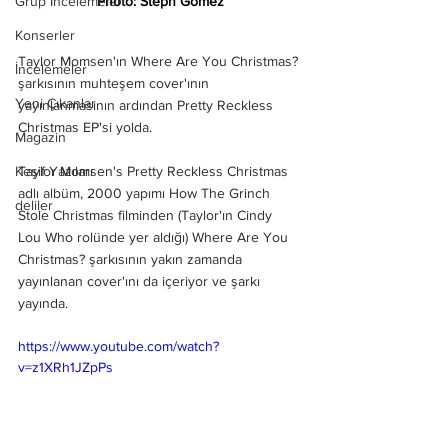
Photo: Steph Gomez
Grup İncelemeleri
Konserler
Taylor Momsen'ın Where Are You Christmas? 
İncelemeler
şarkısının muhteşem cover'ının 
Yeni Çıkanlar
yayınlanmasının ardından Pretty Reckless 
Christmas EP'si yolda.
Magazin
Taylor Momsen's Pretty Reckless Christmas 
Keşif Yazıları
adlı albüm, 2000 yapımı How The Grinch 
deliler
Stole Christmas filminden (Taylor'ın Cindy 
Lou Who rolünde yer aldığı) Where Are You 
Christmas? şarkısının yakın zamanda 
yayınlanan cover'ını da içeriyor ve şarkı 
yayında. 
https://www.youtube.com/watch?
v=z1XRh1JZpPs