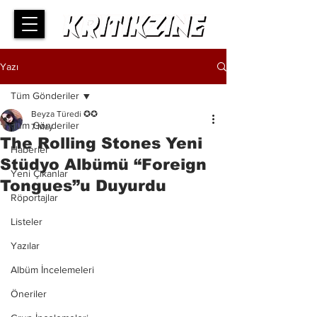
Yazı
Tüm Gönderiler
Beyza Türedi ✪✪
Tüm Gönderiler
7 May
The Rolling Stones Yeni
Haberler
Stüdyo Albümü “Foreign
Yeni Çıkanlar
Tongues”u Duyurdu
Röportajlar
Listeler
Yazılar
Albüm İncelemeleri
Öneriler