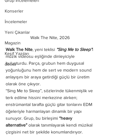
Grup İncelemeleri
Konserler
İncelemeler
Yeni Çıkanlar
Walk The Nite, 2026
Magazin
Walk The Nite
, yeni teklisi 
“Sing Me to Sleep”
i 
Keşif Yazıları
müzik videosu eşliğinde dinleyiciyle 
buluşturdu. Parça, grubun hem duygusal 
deliler
yoğunluğunu hem de sert ve modern sound 
anlayışını bir araya getirdiği güçlü bir üretim 
olarak öne çıkıyor.
“Sing Me to Sleep”, sözlerinde tükenmişlik ve 
terk edilme hissini merkezine alırken; 
enstrümantal tarafta güçlü gitar tonlarını EDM 
öğeleriyle harmanlayan dinamik bir yapı 
sunuyor. Grup, bu birleşimi 
“heavy 
alternative”
 olarak tanımlayarak kendi müzikal 
çizgisini net bir şekilde konumlandırıyor.