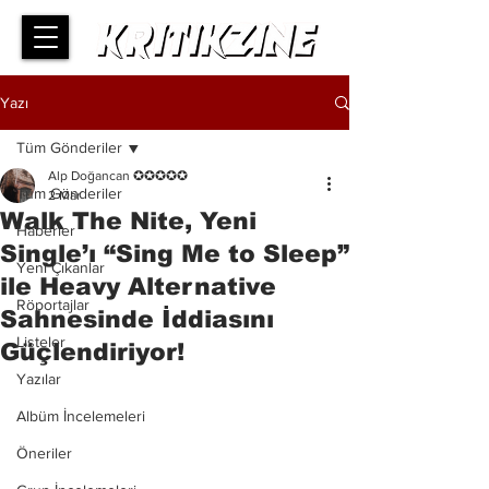
Yazı
Tüm Gönderiler
Alp Doğancan ✪✪✪✪✪
Tüm Gönderiler
2 Mar
Walk The Nite, Yeni
Haberler
Single’ı “Sing Me to Sleep”
Yeni Çıkanlar
ile Heavy Alternative
Röportajlar
Sahnesinde İddiasını
Listeler
Güçlendiriyor!
Yazılar
Albüm İncelemeleri
Öneriler