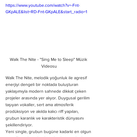
https://www.youtube.com/watch?v=-Fnt-
GKpALE&list=RD-Fnt-GKpALE&start_radio=1
Walk The Nite - "Sing Me to Sleep" Müzik 
Videosu
Walk The Nite, melodik yoğunluk ile agresif 
enerjiyi dengeli bir noktada buluşturan 
yaklaşımıyla modern sahnede dikkat çeken 
projeler arasında yer alıyor. Duygusal gerilim 
taşıyan vokaller, sert ama atmosferik 
prodüksiyon ve akılda kalıcı riff yapıları, 
grubun karanlık ve karakteristik dünyasını 
şekillendiriyor.
Yeni single, grubun bugüne kadarki en olgun 