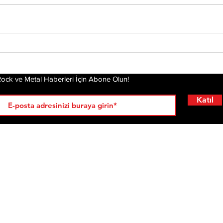
Chester’ın Ardından
Yirm
Mira
Yeniden Ayağa
Dea
Kalkmak: Linkin Park'ın
Hikayesi Film Oluyor
ock ve Metal Haberleri İçin Abone Olun!
Katıl
RÖPORTAJLAR
LİSTELER
YENİ
AL
KRİ
ÇIKANLAR