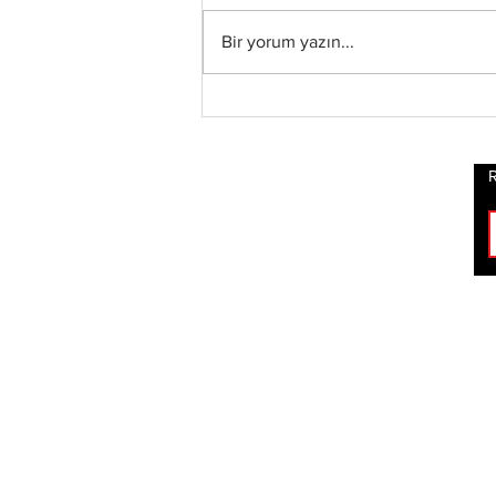
Bir yorum yazın...
Status Quo Efsanesi
Francis Rossi,"The Way
We Were Vol. 2"
Albümünü Duyurdu
R
ROCK
HABERLERİ
BİZİ TAKİP ET