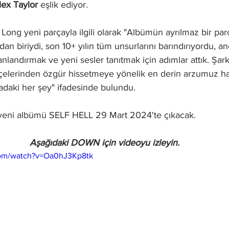
lex Taylor 
eşlik ediyor. 
 Long yeni parçayla ilgili olarak "Albümün ayrılmaz bir parç
dan biriydi, son 10+ yılın tüm unsurlarını barındırıyordu, a
nlandırmak ve yeni sesler tanıtmak için adımlar attık. Şark
çelerinden özgür hissetmeye yönelik en derin arzumuz ha
adaki her şey" ifadesinde bulundu.
 yeni albümü SELF HELL 29 Mart 2024'te çıkacak.
Aşağıdaki DOWN için videoyu izleyin.
com/watch?v=Oa0hJ3Kp8tk