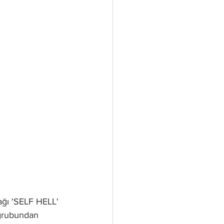
ağı 'SELF HELL' 
grubundan 