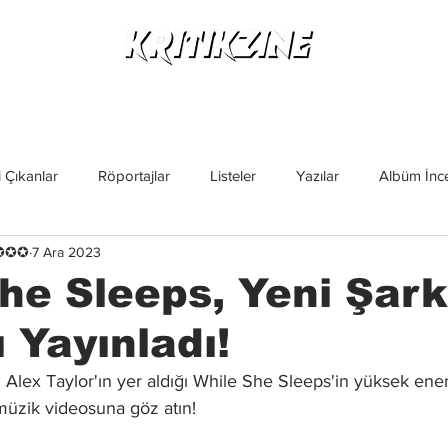
Yeni Çıkanlar
Röportajlar
Listeler
Albüm Kritikl
 Çıkanlar
Röportajlar
Listeler
Yazılar
Albüm İnce
✪✪✪✪
7 Ara 2023
İncelemeler
Yeni Çıkanlar
Magazin
Keşif Yazıları
he Sleeps, Yeni Şark
 Yayınladı!
Alex Taylor'ın yer aldığı While She Sleeps'in yüksek enerji
üzik videosuna göz atın!