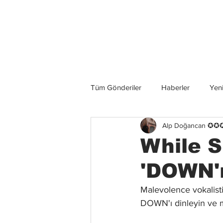
Son Haberler
Tüm Gönderiler
Haberler
Yeni
Alp Doğancan ✪
Grup İncelemeleri
Konserler
While S
'DOWN'ı
Malevolence vokalisti 
DOWN'ı dinleyin ve m