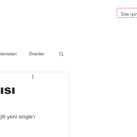
eri
Hakkımızda
lemeleri
Öneriler
deliler
ısı
li yeni single'ı 