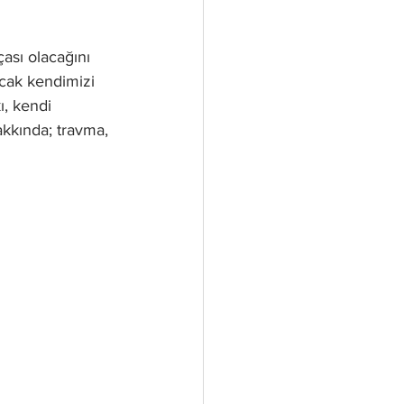
ası olacağını 
ncak kendimizi 
ı, kendi 
kkında; travma, 