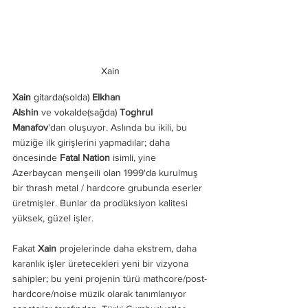
Xain
Xain 
gitarda(solda) 
Elkhan 
Alshin
 ve
 vokalde(sağda) 
Toghrul 
Manafov
'dan oluşuyor. Aslında bu ikili, bu 
müziğe ilk girişlerini yapmadılar; daha 
öncesinde 
Fatal Nation
 isimli, yine 
Azerbaycan menşeili olan 1999'da kurulmuş 
bir thrash metal / hardcore grubunda eserler 
üretmişler. Bunlar da prodüksiyon kalitesi 
yüksek, güzel işler. 
Fakat 
Xain 
projelerinde daha ekstrem, daha 
karanlık işler üretecekleri yeni bir vizyona 
sahipler; bu yeni projenin türü mathcore/post-
hardcore/noise müzik olarak tanımlanıyor 