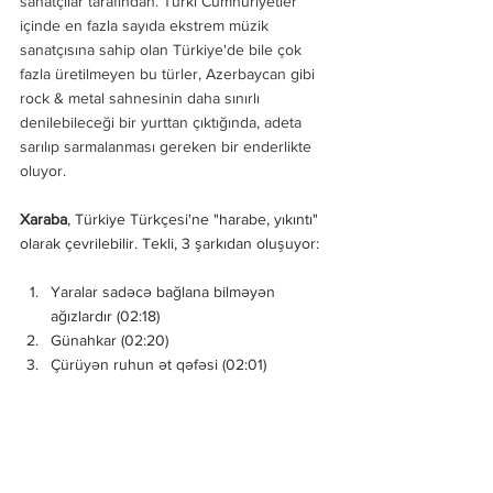
sanatçılar tarafından. Türki Cumhuriyetler 
içinde en fazla sayıda ekstrem müzik 
sanatçısına sahip olan Türkiye'de bile çok 
fazla üretilmeyen bu türler, Azerbaycan gibi 
rock & metal sahnesinin daha sınırlı 
denilebileceği bir yurttan çıktığında, adeta 
sarılıp sarmalanması gereken bir enderlikte 
oluyor.
Xaraba
, Türkiye Türkçesi'ne "harabe, yıkıntı" 
olarak çevrilebilir. Tekli, 3 şarkıdan oluşuyor:
Yaralar sadəcə bağlana bilməyən 
ağızlardır (02:18)
Günahkar (02:20)
Çürüyən ruhun ət qəfəsi (02:01)