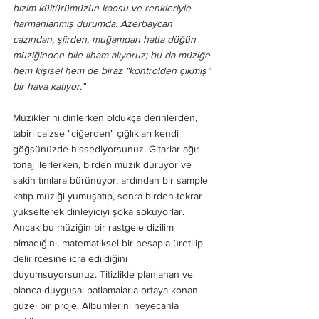
bizim kültürümüzün kaosu ve renkleriyle 
harmanlanmış durumda. Azerbaycan 
cazından, şiirden, muğamdan hatta düğün 
müziğinden bile ilham alıyoruz; bu da müziğe 
hem kişisel hem de biraz “kontrolden çıkmış” 
bir hava katıyor." 
Müziklerini dinlerken oldukça derinlerden, 
tabiri caizse "ciğerden" çığlıkları kendi 
göğsünüzde hissediyorsunuz. Gitarlar ağır 
tonaj ilerlerken, birden müzik duruyor ve 
sakin tınılara bürünüyor, ardından bir sample 
katıp müziği yumuşatıp, sonra birden tekrar 
yükselterek dinleyiciyi şoka sokuyorlar. 
Ancak bu müziğin bir rastgele dizilim 
olmadığını, matematiksel bir hesapla üretilip 
delirircesine icra edildiğini 
duyumsuyorsunuz. Titizlikle planlanan ve 
olanca duygusal patlamalarla ortaya konan 
güzel bir proje. Albümlerini heyecanla 