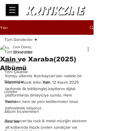
Yazı
Tüm Gönderiler
Cem Özkılıç
Tüm Gönderiler
22 Kas 2025
Xain ve Xaraba(2025)
Haberler
Albümü
Yeni Çıkanlar
Komşu ülkemiz Azerbaycan'dan nadide bir 
Röportajlar
ekstrem müzik ikilisi 
Xain
, 12 Kasım 2025 
tarihinde ilk tekli(single) kayıtlarını dijital 
Listeler
platformlarda dinleyiciye sundu. Hem 
Yazılar
Xain'den hem de yeni teklilerinden biraz 
bahsetmek istiyoruz.
Albüm İncelemeleri
Azerbaycan'da rock & metal müziğin ekstrem 
Öneriler
alt kollarında müzik üreten sanatçılar var 