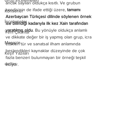
Grup İncelemeleri
ancak sayıları oldukça kısıtlı. Ve grubun 
kendisinin de ifade ettiği üzere, 
tamamı 
Konserler
Azerbaycan Türkçesi dilinde söylenen örnek 
İncelemeler
ise bilindiği kadarıyla ilk kez Xain tarafından 
yaratılmış oldu
. Bu yönüyle oldukça anlamlı 
Yeni Çıkanlar
ve dikkate değer bir iş yapmış olan grup, icra 
Magazin
ettikleri tür ve sanatsal ilham anlamında 
beslendikleri kaynaklar düzeyinde de çok 
Keşif Yazıları
fazla benzeri bulunmayan bir örneği teşkil 
deliler
ediyor.