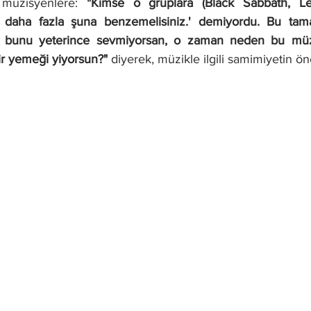
müzisyenlere: 
"Kimse o gruplara (Black Sabbath, L
n daha fazla şuna benzemelisiniz.' demiyordu. Bu tama
n bunu yeterince sevmiyorsan, o zaman neden bu müzi
r yemeği yiyorsun?"
 diyerek, müzikle ilgili samimiyetin ön