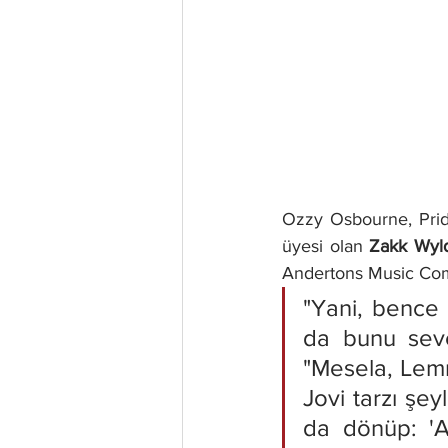
Ozzy Osbourne, Pride
üyesi olan 
Zakk Wyl
Andertons Music Compa
"Yani, bence 
da bunu seve
"Mesela, Lemm
Jovi tarzı şey
da dönüp: '