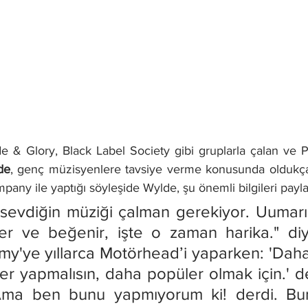
 & Glory, Black Label Society gibi gruplarla çalan ve Pa
de
, genç müzisyenlere tavsiye verme konusunda oldukça y
ny ile yaptığı söyleşide Wylde, şu önemli bilgileri paylaş
sevdiğin müziği çalman gerekiyor. Uumarım
r ve beğenir, işte o zaman harika." diy
y'ye yıllarca Motörhead’i yaparken: 'Daha
ler yapmalısın, daha popüler olmak için.' des
Ama ben bunu yapmıyorum ki! derdi. Bu