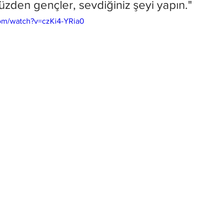
üzden gençler, sevdiğiniz şeyi yapın."
om/watch?v=czKi4-YRia0