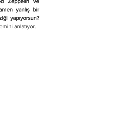
ed Zeppelin ve 
men yanlış bir 
ği yapıyorsun? 
emini anlatıyor.