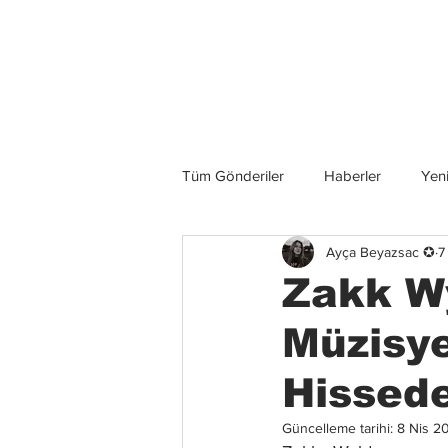
Son Haberler
Tüm Gönderiler
Haberler
Yeni
Ayça Beyazsac ✪
7
Grup İncelemeleri
Konserler
Zakk W
Müzisye
Hissede
Güncelleme tarihi:
8 Nis 2