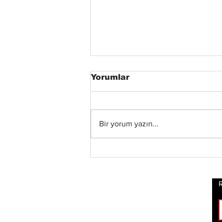
Yorumlar
Bir yorum yazın...
Status Quo Efsanesi
Francis Rossi,"The Way
We Were Vol. 2"
Albümünü Duyurdu
R