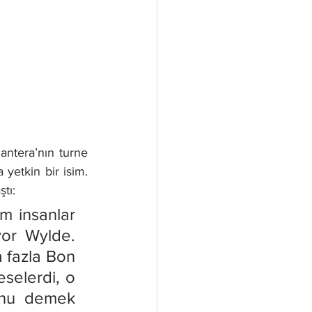
ntera’nın turne 
etkin bir isim. 
tı:
 insanlar 
or Wylde. 
 fazla Bon 
elerdi, o  
nu demek 