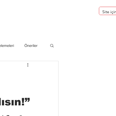
eri
Hakkımızda
lemeleri
Öneriler
deliler
sın!”