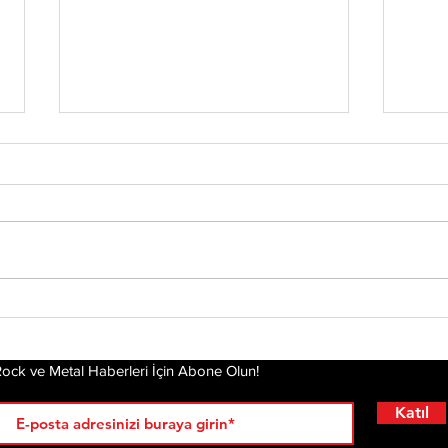
Chester’ın Ardından
Yirm
Mira
Yeniden Ayağa
Dea
Kalkmak: Linkin Park'ın
Hikayesi Film Oluyor
ock ve Metal Haberleri İçin Abone Olun!
Katıl