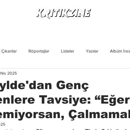
Yeni Çıkanlar
Röportajlar
Listeler
Albüm Kritikl
 Çıkanlar
Röportajlar
Listeler
Yazılar
Albüm İnce
 Nis 2025
İncelemeler
Yeni Çıkanlar
Magazin
Keşif Yazıları
ylde'dan Genç
nlere Tavsiye: “Eğer
miyorsan, Çalmamalı
025