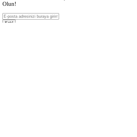
Olun!
Katıl
Kritikzine 2026 © Tüm Hakları Saklıdır
bottom of page