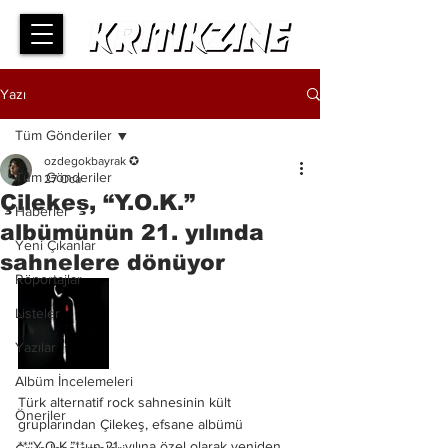
Yazı
Tüm Gönderiler
ozdegokbayrak ✪
Tüm Gönderiler
27 Oca
Çilekeş, “Y.O.K.”
Haberler
albümünün 21. yılında
Yeni Çıkanlar
sahnelere dönüyor
Röportajlar
Listeler
Yazılar
Albüm İncelemeleri
Türk alternatif rock sahnesinin kült 
Öneriler
gruplarından Çilekeş, efsane albümü 
**“Y.O.K.”**un 21. yılına özel olarak yeniden 