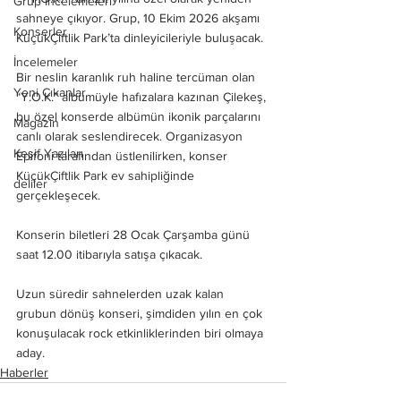
Grup İncelemeleri
sahneye çıkıyor. Grup, 10 Ekim 2026 akşamı 
Konserler
KüçükÇiftlik Park’ta dinleyicileriyle buluşacak.
İncelemeler
Bir neslin karanlık ruh haline tercüman olan 
Yeni Çıkanlar
“Y.O.K.” albümüyle hafızalara kazınan Çilekeş, 
bu özel konserde albümün ikonik parçalarını 
Magazin
canlı olarak seslendirecek. Organizasyon 
Keşif Yazıları
Epifoni tarafından üstlenilirken, konser 
KüçükÇiftlik Park ev sahipliğinde 
deliler
gerçekleşecek.
Konserin biletleri 28 Ocak Çarşamba günü 
saat 12.00 itibarıyla satışa çıkacak.
Uzun süredir sahnelerden uzak kalan 
grubun dönüş konseri, şimdiden yılın en çok 
konuşulacak rock etkinliklerinden biri olmaya 
aday.
Haberler