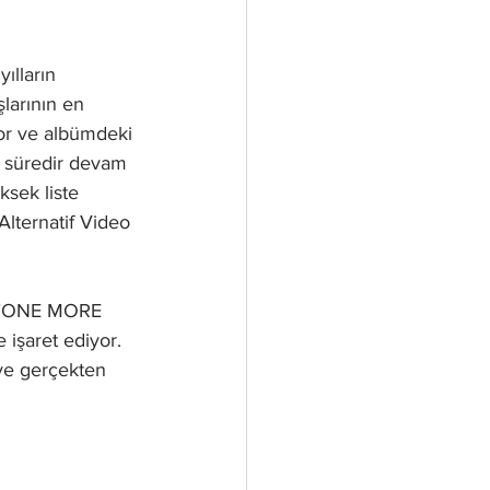
ılların 
larının en 
üyor ve albümdeki 
n süredir devam 
ksek liste 
lternatif Video 
n "ONE MORE 
 işaret ediyor. 
ve gerçekten 