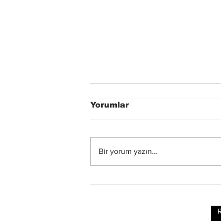
Yorumlar
Bir yorum yazın...
Status Quo Efsanesi
Francis Rossi,"The Way
We Were Vol. 2"
Albümünü Duyurdu
R