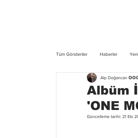
Son Haberler
Tüm Gönderiler
Haberler
Yeni
Alp Doğancan ✪
Grup İncelemeleri
Konserler
Albüm İ
'ONE MO
Güncelleme tarihi:
21 Eki 