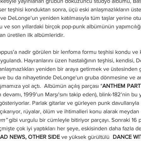
ketiyle yayınlanan grubun dokuzuncu stüdyo albümü, Bas
r teşhisi konduktan sonra, üçü eski anlaşmazlıkların üst
 ve DeLonge'un yeniden katılmasıyla tüm taşlar yerine ot
 ve son yıllardaki birçok pop-punk albümünün yapımcılığı
an üretilen ilk albümleridir.
oppus'a nadir görülen bir lenfoma formu teşhisi kondu ve 
ygulandı. Hayranlarını üzen hastalığının teşhisi, kendisi,
anlaşmazlıkları yeniden bir araya getirmek ve üstesinden g
çtı ve bu da nihayetinde DeLonge'un gruba dönmesine ve ar
mamıza yol açtı.  Albümün açılış parçası "
ANTHEM PART
devamı, 1999'un Marşı'sını takip eden), blink-182'nin bu 
gösteriyorlar. Parlak gitarlar ve gürleyen punk davullarıyla
d çıkarıyor, rüyalar, ölüm ve ihtimalleri konu alarak meydan
ım” 
gibi vurgulu bir cümleyle bitiriyor parçayı. Sonraki 16 p
işte çok iyi yaptıkları her şeye, eskisinden daha fazla 
AD NEWS, OTHER SIDE
 ve yüksek gürültülü  
DANCE WI