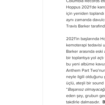
Columbia Records eti
Hoppus 2021'de kanse
için yeniden toplandı
aynı zamanda davulcu
Travis Barker tarafınd
2021'in başlarında H
kemoterapi tedavisi u
Barker arasında eski 
bir toplantıya yol a
bu yeni albüme kavuş
Anthem Part Two'nun 
neyle ilgili olduğunu 
üçlü, ateşli bir soun
“
Başarısız olmayacağ
eden şey, grubun geçm
takdirle dalmasıdır.  
B