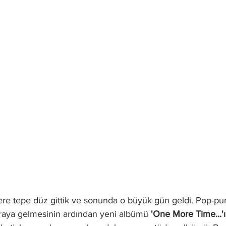
ere tepe düz gittik ve sonunda o büyük gün geldi. Pop-pun
 araya gelmesinin ardından yeni albümü 
'One More Time...'ı