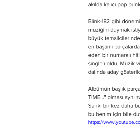
akılda kalıcı pop-pun
Blink-182 gibi dönemi
müziğini duymak isti
büyük temsilcilerind
en başarılı parçalardan
eden bir numaralı hit
single'ı oldu. Müzik 
dalında aday gösterild
Albümün başlık parç
TIME..." olması aynı 
Sanki bir kez daha bu
bu benim için bile duy
https://www.youtube