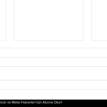
Chester’ın Ardından
Yirm
Mira
Yeniden Ayağa
Dea
Kalkmak: Linkin Park'ın
Hikayesi Film Oluyor
ock ve Metal Haberleri İçin Abone Olun!