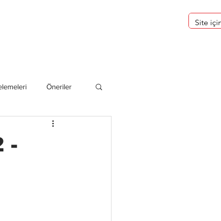
eri
Hakkımızda
lemeleri
Öneriler
deliler
 -