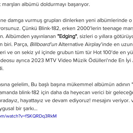
k marşları albümü doldurmayı başarıyor.
ne damga vurmuş grupları dinlerken yeni albümlerinde o y
yorsunuz. Çünkü Blink-182, erken 2000'lerin teenage marş
en. Albümden yayınlanan 
"Edging"
, sizleri o yıllara götür
 biri. Parça, 
Billboard'un 
Alternative Airplay'inde en uzu
leri ve on sekiz yıl içinde grubun tüm tür Hot 100'de en yü
videosu ayrıca 2023 MTV Video Müzik Ödülleri'nde En İyi A
i. 
asına gelelim, Bu başlı başına mükemmel albümün adını
zamanda blink-182 için daha da heyecan verici bir geleceğe
radayız, hayattayız ve devam ediyoruz! mesajını veriyor. 
gusal bir şarkı...
.com/watch?v=fSKQRDq3RkM