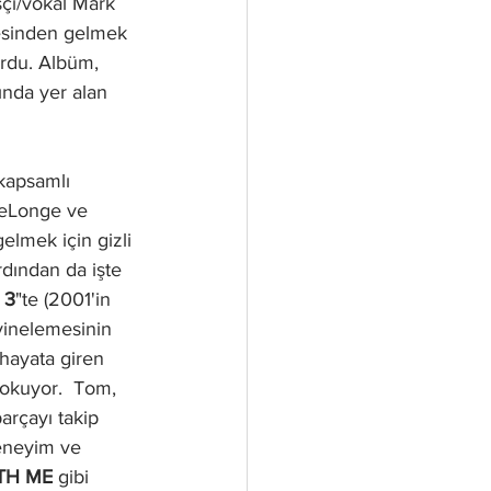
çı/vokal Mark 
esinden gelmek 
urdu. Albüm, 
nda yer alan 
kapsamlı 
 DeLonge ve 
elmek için gizli 
dından da işte 
 3
"te (2001'in 
yinelemesinin 
 hayata giren 
 okuyor.  Tom, 
arçayı takip 
deneyim ve 
TH ME
 gibi 