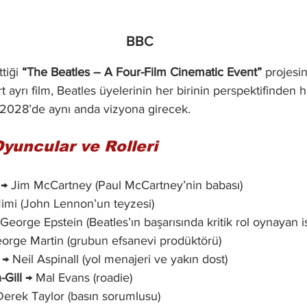
BBC
iği 
“The Beatles – A Four-Film Cinematic Event”
 projesi
t ayrı film, Beatles üyelerinin her birinin perspektifinden h
 2028’de aynı anda vizyona girecek.
Oyuncular ve Rolleri
 → Jim McCartney (Paul McCartney’nin babası)
imi (John Lennon’un teyzesi)
 George Epstein (Beatles’ın başarısında kritik rol oynayan i
eorge Martin (grubun efsanevi prodüktörü)
 → Neil Aspinall (yol menajeri ve yakın dost)
Gill
 → Mal Evans (roadie)
Derek Taylor (basın sorumlusu)