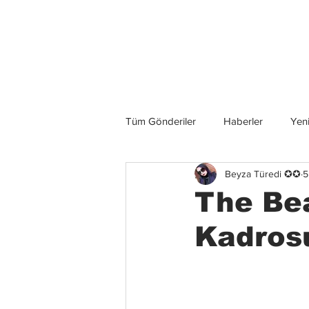
Son Haberler
Tüm Gönderiler
Haberler
Yeni
Beyza Türedi ✪✪
5
Grup İncelemeleri
Konserler
The Bea
Kadros