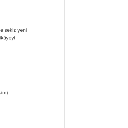
ne sekiz yeni 
ikâyeyi 
sim)