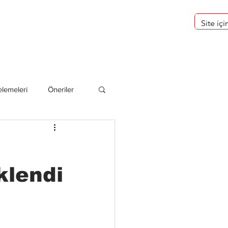
eri
Hakkımızda
lemeleri
Öneriler
deliler
klendi