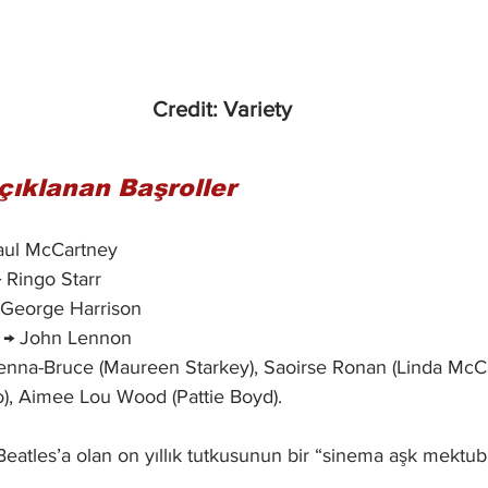
Credit: Variety
çıklanan Başroller
aul McCartney
→ Ringo Starr
 George Harrison
 → John Lennon
enna-Bruce (Maureen Starkey), Saoirse Ronan (Linda McCa
), Aimee Lou Wood (Pattie Boyd).
eatles’a olan on yıllık tutkusunun bir “sinema aşk mektub