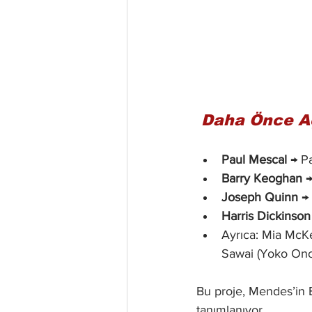
 Daha Önce A
Paul Mescal
 → P
Barry Keoghan
 
Joseph Quinn
 →
Harris Dickinson
Ayrıca: Mia McK
Sawai (Yoko Ono
Bu proje, Mendes’in B
tanımlanıyor.