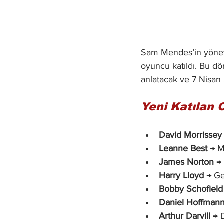
Sam Mendes’in yönett
oyuncu katıldı. Bu dör
anlatacak ve 7 Nisan
Yeni Katılan 
David Morrissey
Leanne Best
 → M
James Norton
 →
Harry Lloyd
 → G
Bobby Schofield
Daniel Hoffmann-
Arthur Darvill
 → 