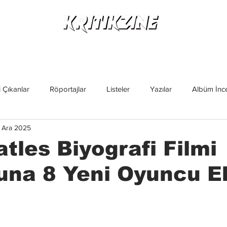
Yeni Çıkanlar
Röportajlar
Listeler
Albüm Kritikl
 Çıkanlar
Röportajlar
Listeler
Yazılar
Albüm İnce
 Ara 2025
İncelemeler
Yeni Çıkanlar
Magazin
Keşif Yazıları
tles Biyografi Filmi
una 8 Yeni Oyuncu E