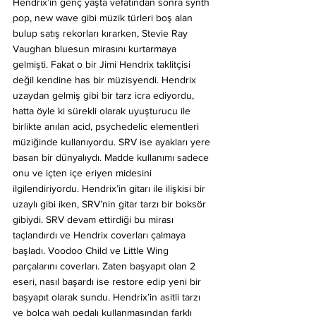
Hendrix’in genç yaşta vefatından sonra synth 
pop, new wave gibi müzik türleri boş alan 
bulup satış rekorları kırarken, Stevie Ray 
Vaughan bluesun mirasını kurtarmaya 
gelmişti. Fakat o bir Jimi Hendrix taklitçisi 
değil kendine has bir müzisyendi. Hendrix 
uzaydan gelmiş gibi bir tarz icra ediyordu, 
hatta öyle ki sürekli olarak uyuşturucu ile 
birlikte anılan acid, psychedelic elementleri 
müziğinde kullanıyordu. SRV ise ayakları yere 
basan bir dünyalıydı. Madde kullanımı sadece 
onu ve içten içe eriyen midesini 
ilgilendiriyordu. Hendrix’in gitarı ile ilişkisi bir 
uzaylı gibi iken, SRV’nin gitar tarzı bir boksör 
gibiydi. SRV devam ettirdiği bu mirası 
taçlandırdı ve Hendrix coverları çalmaya 
başladı. Voodoo Child ve Little Wing 
parçalarını coverları. Zaten başyapıt olan 2 
eseri, nasıl başardı ise restore edip yeni bir 
başyapıt olarak sundu. Hendrix’in asitli tarzı 
ve bolca wah pedalı kullanmasından farklı 