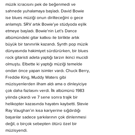
müzik icracısını pek de beğenmedi ve 
sahnede yuhalamaya başladı. David Bowie 
ise blues müziği onun dirilteceğini o gece 
anlamıştı. SRV artık Bowie’ye stüdyoda eşlik 
etmeye başladı. Bowie'nin Let’s Dance 
albümündeki gitar katkısı ile birlikte artık 
büyük bir tanınırlık kazandı. Synth pop müzik 
dünyasında hakimiyet sürdürürken, bir blues 
rock gitaristi adeta yaptığı tarzın ikinci mucidi 
olmuştu. Elbette ki yaptığı müziği temelde 
ondan önce yapan isimler vardı. Chuck Berry, 
Freddie King, Muddy Waters gibi 
müzisyenlerden ilham aldı ama o dinleyiciye 
çok daha fazlasını verdi. İlk albümünü 1983 
yılında çıkardı ve 7 sene sonra trajik bir 
helikopter kazasında hayatını kaybetti. Stevie 
Ray Vaughan’ın kısa kariyerine sığdırdığı 
başarılar sadece şarkılarının çok dinlenmesi 
değil, o birçok sebepten ötürü özel bir 
müzisyendi.