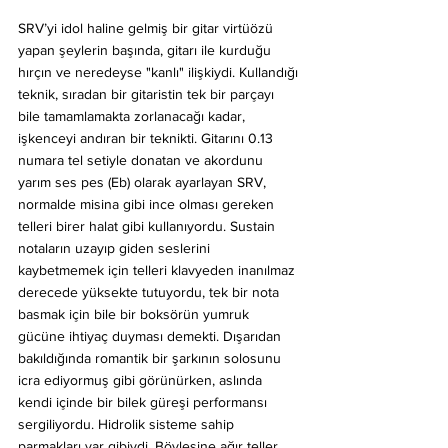
SRV’yi idol haline gelmiş bir gitar virtüözü 
yapan şeylerin başında, gitarı ile kurduğu 
hırçın ve neredeyse "kanlı" ilişkiydi. Kullandığı 
teknik, sıradan bir gitaristin tek bir parçayı 
bile tamamlamakta zorlanacağı kadar, 
işkenceyi andıran bir teknikti. Gitarını 0.13 
numara tel setiyle donatan ve akordunu 
yarım ses pes (Eb) olarak ayarlayan SRV, 
normalde misina gibi ince olması gereken 
telleri birer halat gibi kullanıyordu. Sustain 
notaların uzayıp giden seslerini 
kaybetmemek için telleri klavyeden inanılmaz 
derecede yüksekte tutuyordu, tek bir nota 
basmak için bile bir boksörün yumruk 
gücüne ihtiyaç duyması demekti. Dışarıdan 
bakıldığında romantik bir şarkının solosunu 
icra ediyormuş gibi görünürken, aslında 
kendi içinde bir bilek güreşi performansı 
sergiliyordu. Hidrolik sisteme sahip 
parmakları var gibiydi. Böylesine ağır teller 