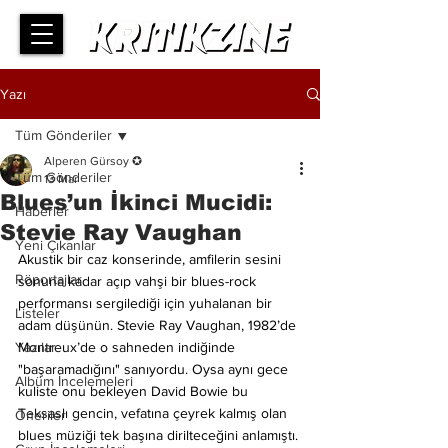
Yazı
Tüm Gönderiler
Alperen Gürsoy ✪
Tüm Gönderiler
13 Mar
Blues’un İkinci Mucidi:
Haberler
Stevie Ray Vaughan
Yeni Çıkanlar
Akustik bir caz konserinde, amfilerin sesini 
Röportajlar
sonuna kadar açıp vahşi bir blues-rock 
performansı sergilediği için yuhalanan bir 
Listeler
adam düşünün. Stevie Ray Vaughan, 1982’de 
Yazılar
Montreux’de o sahneden indiğinde 
"başaramadığını" sanıyordu. Oysa aynı gece 
Albüm İncelemeleri
kuliste onu bekleyen David Bowie bu 
Teksaslı gencin, vefatına çeyrek kalmış olan 
Öneriler
blues müziği tek başına dirilteceğini anlamıştı.