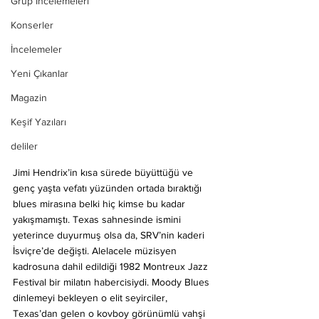
Grup İncelemeleri
Konserler
İncelemeler
Yeni Çıkanlar
Magazin
Keşif Yazıları
deliler
Jimi Hendrix’in kısa sürede büyüttüğü ve 
genç yaşta vefatı yüzünden ortada bıraktığı 
blues mirasına belki hiç kimse bu kadar 
yakışmamıştı. Texas sahnesinde ismini 
yeterince duyurmuş olsa da, SRV’nin kaderi 
İsviçre’de değişti. Alelacele müzisyen 
kadrosuna dahil edildiği 1982 Montreux Jazz 
Festival bir milatın habercisiydi. Moody Blues 
dinlemeyi bekleyen o elit seyirciler, 
Texas’dan gelen o kovboy görünümlü vahşi 