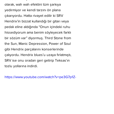
olarak, wah wah efektini tüm şarkıya 
yedirmiyor ve kendi tarzını ön plana 
çıkarıyordu. Hatta rivayet edilir ki SRV 
Hendrix’in bizzat kullandığı bir gitarı veya 
pedalı eline aldığında “Onun içindeki ruhu 
hissediyorum ama benim söyleyecek farklı 
bir sözüm var” diyormuş. Third Stone from 
the Sun, Manic Depression, Power of Soul 
gibi Hendrix parçalarını konserlerinde 
çalıyordu. Hendrix blues’u uzaya fırlatmıştı, 
SRV ise onu oradan geri getirip Teksas’ın 
tozlu yollarına indirdi.
https://www.youtube.com/watch?v=pe3G7p1Z-
xU