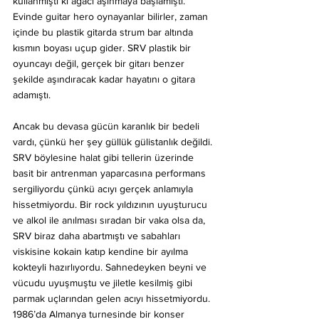
kullanmıştı ki ağacı aşınmaya başlamıştı. 
Evinde guitar hero oynayanlar bilirler, zaman 
içinde bu plastik gitarda strum bar altında 
kısmın boyası uçup gider. SRV plastik bir 
oyuncayı değil, gerçek bir gitarı benzer 
şekilde aşındıracak kadar hayatını o gitara 
adamıştı.
Ancak bu devasa gücün karanlık bir bedeli 
vardı, çünkü her şey güllük gülistanlık değildi. 
SRV böylesine halat gibi tellerin üzerinde 
basit bir antrenman yaparcasına performans 
sergiliyordu çünkü acıyı gerçek anlamıyla 
hissetmiyordu. Bir rock yıldızının uyuşturucu 
ve alkol ile anılması sıradan bir vaka olsa da, 
SRV biraz daha abartmıştı ve sabahları 
viskisine kokain katıp kendine bir ayılma 
kokteyli hazırlıyordu. Sahnedeyken beyni ve 
vücudu uyuşmuştu ve jiletle kesilmiş gibi 
parmak uçlarından gelen acıyı hissetmiyordu. 
1986’da Almanya turnesinde bir konser 