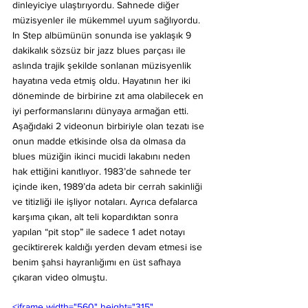
dinleyiciye ulaştırıyordu. Sahnede diğer 
müzisyenler ile mükemmel uyum sağlıyordu. 
In Step albümünün sonunda ise yaklaşık 9 
dakikalık sözsüz bir jazz blues parçası ile 
aslında trajik şekilde sonlanan müzisyenlik 
hayatına veda etmiş oldu. Hayatının her iki 
döneminde de birbirine zıt ama olabilecek en 
iyi performanslarını dünyaya armağan etti. 
Aşağıdaki 2 videonun birbiriyle olan tezatı ise 
onun madde etkisinde olsa da olmasa da 
blues müziğin ikinci mucidi lakabını neden 
hak ettiğini kanıtlıyor. 1983’de sahnede ter 
içinde iken, 1989’da adeta bir cerrah sakinliği 
ve titizliği ile işliyor notaları. Ayrıca defalarca 
karşıma çıkan, alt teli kopardıktan sonra 
yapılan “pit stop” ile sadece 1 adet notayı 
geciktirerek kaldığı yerden devam etmesi ise 
benim şahsi hayranlığımı en üst safhaya 
çıkaran video olmuştu.
<iframe width="560" height="315" 