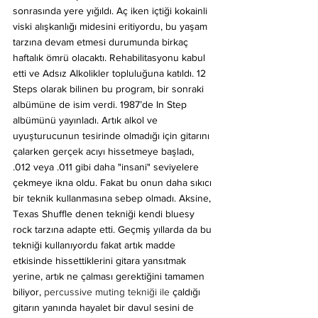
sonrasında yere yığıldı. Aç iken içtiği kokainli 
viski alışkanlığı midesini eritiyordu, bu yaşam 
tarzına devam etmesi durumunda birkaç 
haftalık ömrü olacaktı. Rehabilitasyonu kabul 
etti ve Adsız Alkolikler topluluğuna katıldı. 12 
Steps olarak bilinen bu program, bir sonraki 
albümüne de isim verdi. 1987’de In Step 
albümünü yayınladı. Artık alkol ve 
uyuşturucunun tesirinde olmadığı için gitarını 
çalarken gerçek acıyı hissetmeye başladı, 
.012 veya .011 gibi daha "insani" seviyelere 
çekmeye ikna oldu. Fakat bu onun daha sıkıcı 
bir teknik kullanmasına sebep olmadı. Aksine, 
Texas Shuffle denen tekniği kendi bluesy 
rock tarzına adapte etti. Geçmiş yıllarda da bu 
tekniği kullanıyordu fakat artık madde 
etkisinde hissettiklerini gitara yansıtmak 
yerine, artık ne çalması gerektiğini tamamen 
biliyor, 
percussive muting tekniği ile
 çaldığı 
gitarın yanında hayalet bir davul sesini de 