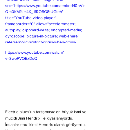
src="https://www.youtube.com/embed/i0hVIr
Qm0KM?si=4K_1fRO5G8tUGteh" 
title="YouTube video player" 
frameborder="0" allow="accelerometer; 
autoplay; clipboard-write; encrypted-media; 
gyroscope; picture-in-picture; web-share" 
referrerpolicy="strict-origin-when-cross-
origin" allowfullscreen></iframe>
https://www.youtube.com/watch?
v=3woPVQExDsQ
Electric blues’un tartışmasız en büyük ismi ve 
mucidi Jimi Hendrix ile kıyaslanıyordu. 
İnsanlar onu ikinci Hendrix olarak görüyordu. 