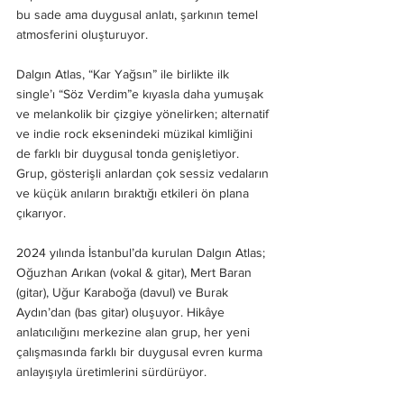
bu sade ama duygusal anlatı, şarkının temel 
atmosferini oluşturuyor.
Dalgın Atlas, “Kar Yağsın” ile birlikte ilk 
single’ı “Söz Verdim”e kıyasla daha yumuşak 
ve melankolik bir çizgiye yönelirken; alternatif 
ve indie rock eksenindeki müzikal kimliğini 
de farklı bir duygusal tonda genişletiyor. 
Grup, gösterişli anlardan çok sessiz vedaların 
ve küçük anıların bıraktığı etkileri ön plana 
çıkarıyor.
2024 yılında İstanbul’da kurulan Dalgın Atlas; 
Oğuzhan Arıkan (vokal & gitar), Mert Baran 
(gitar), Uğur Karaboğa (davul) ve Burak 
Aydın’dan (bas gitar) oluşuyor. Hikâye 
anlatıcılığını merkezine alan grup, her yeni 
çalışmasında farklı bir duygusal evren kurma 
anlayışıyla üretimlerini sürdürüyor.