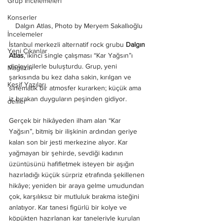
Grup İncelemeleri
Konserler
Dalgın Atlas, Photo by Meryem Sakallıoğlu
İncelemeler
İstanbul merkezli alternatif rock grubu 
Dalgın 
Yeni Çıkanlar
Atlas
, ikinci single çalışması “Kar Yağsın”ı 
dinleyicilerle buluşturdu. Grup, yeni 
Magazin
şarkısında bu kez daha sakin, kırılgan ve 
Keşif Yazıları
sinematik bir atmosfer kurarken; küçük ama 
iz bırakan duyguların peşinden gidiyor.
deliler
Gerçek bir hikâyeden ilham alan “Kar 
Yağsın”, bitmiş bir ilişkinin ardından geriye 
kalan son bir jesti merkezine alıyor. Kar 
yağmayan bir şehirde, sevdiği kadının 
üzüntüsünü hafifletmek isteyen bir aşığın 
hazırladığı küçük sürpriz etrafında şekillenen 
hikâye; yeniden bir araya gelme umudundan 
çok, karşılıksız bir mutluluk bırakma isteğini 
anlatıyor. Kar tanesi figürlü bir kolye ve 
köpükten hazırlanan kar taneleriyle kurulan 