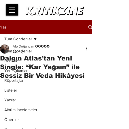
Yazı
Tüm Gönderiler
Alp Doğancan ✪✪✪✪✪
Tüm Gönderiler
22 May
Dalgın Atlas’tan Yeni
Haberler
Single: “Kar Yağsın” ile
Yeni Çıkanlar
Sessiz Bir Veda Hikâyesi
Röportajlar
Listeler
Yazılar
Albüm İncelemeleri
Öneriler