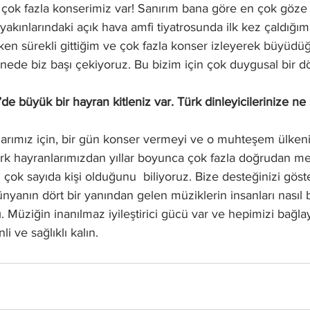
 çok fazla konserimiz var! Sanırım bana göre en çok göze 
 yakınlarındaki açık hava amfi tiyatrosunda ilk kez çaldığım
n sürekli gittiğim ve çok fazla konser izleyerek büyüd
hnede biz başı çekiyoruz. Bu bizim için çok duygusal bir 
’de büyük bir hayran kitleniz var. Türk dinleyicilerinize n
larımız için, bir gün konser vermeyi ve o muhteşem ülkeniz
ürk hayranlarımızdan yıllar boyunca çok fazla doğrudan me
çok sayıda kişi olduğunu  biliyoruz. Bize desteğinizi göste
nyanın dört bir yanından gelen müziklerin insanları nasıl b
cı. Müziğin inanılmaz iyileştirici gücü var ve hepimizi bağla
 ve sağlıklı kalın.