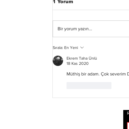
1 Yorum
Bir yorum yazın...
Taake – En Skog av
Sırala:
En Yeni
Nidstang Albüm
İncelemesi
Ekrem Taha Ünlü
18 Kas 2020
Müthiş bir adam. Çok severim D
Beğen
Yanıtla
R