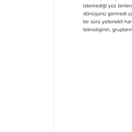
istemediği yüz binlerc
dönüşünü görmedi çün
bir sürü yetenekli har
teknolojinin, gruplar