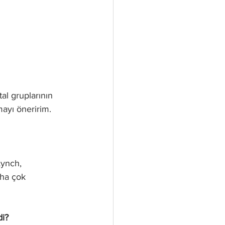
al gruplarının 
mayı öneririm. 
ynch, 
ha çok 
di?