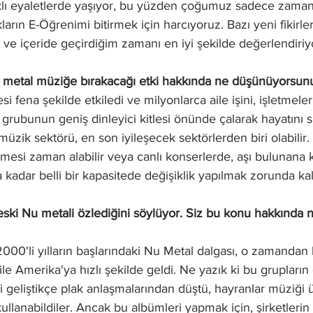
rklı eyaletlerde yaşıyor, bu yüzden çoğumuz sadece zaman
ların E-Öğrenimi bitirmek için harcıyoruz. Bazı yeni fikirle
ve içeride geçirdiğim zamanı en iyi şekilde değerlendiri
 metal müziğe bırakacağı etki hakkında ne düşünüyorsun
si fena şekilde etkiledi ve milyonlarca aile işini, işletmeleri
grubunun geniş dinleyici kitlesi önünde çalarak hayatını
üzik sektörü, en son iyileşecek sektörlerden biri olabilir. 
lmesi zaman alabilir veya canlı konserlerde, aşı bulunana 
na kadar belli bir kapasitede değişiklik yapılmak zorunda kalı
 eski Nu metali özlediğini söylüyor. Siz bu konu hakkında 
2000'li yılların başlarındaki Nu Metal dalgası, o zamandan 
ile Amerika'ya hızlı şekilde geldi. Ne yazık ki bu grupları
ri geliştikçe plak anlaşmalarından düştü, hayranlar müziği ü
kullanabildiler. Ancak bu albümleri yapmak için, şirketlerin