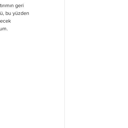
tırımın geri 
tü, bu yüzden 
lecek 
rum.