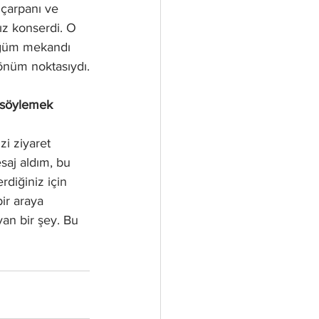
çarpanı ve 
ız konserdi. O 
üğüm mekandı 
dönüm noktasıydı.
e söylemek 
i ziyaret 
saj aldım, bu 
rdiğiniz için 
ir araya 
yan bir şey. Bu 