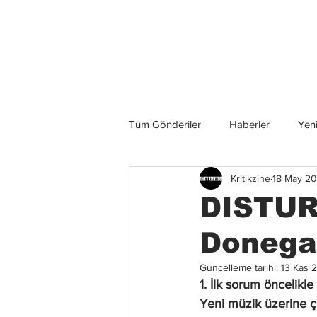
Son Haberler
Tüm Gönderiler
Haberler
Yeni
Kritikzine
18 May 2
Grup İncelemeleri
Konserler
DISTUR
Donegan
Güncelleme tarihi:
13 Kas 
1. İlk sorum öncelikl
Yeni müzik üzerine ç