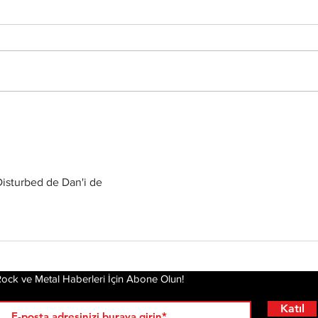
…And Oceans Röportajı:
Wac
sah
Bir Geri Dönüşten Daha
kon
Fazlası
Neb
isturbed de Dan'i de
ock ve Metal Haberleri İçin Abone Olun!
Katıl