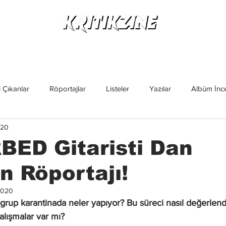
Yeni Çıkanlar
Röportajlar
Listeler
Albüm Kritikl
 Çıkanlar
Röportajlar
Listeler
Yazılar
Albüm İnce
020
İncelemeler
Yeni Çıkanlar
Magazin
Keşif Yazıları
BED Gitaristi Dan
 Röportajı!
2020
e grup karantinada neler yapıyor? Bu süreci nasıl değerlen
alışmalar var mı?