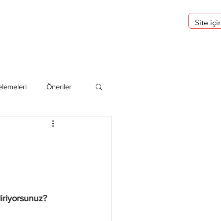
eri
Hakkımızda
lemeleri
Öneriler
deliler
diriyorsunuz? 