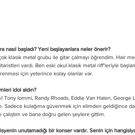
a nasıl başladı? Yeni başlayanlara neler önerir?
çok klasik metal grubu ile gitar çalmayı öğrendim. Hair met
taristleri vardı. Ben eski okul klasik metal riff'leriyle başla
renmesi için yeterince kolay olanlar var.
mleri idol aldın?
rdı! Tony Iommi, Randy Rhoads, Eddie Van Halen, George L
. Sadece kulağıma güvenmek için elimden geldiğince da
 çalıştım ve bana doğru gelen şeylere gittim.
syenin unutamadığı bir konser vardır. Senin için hangisiy