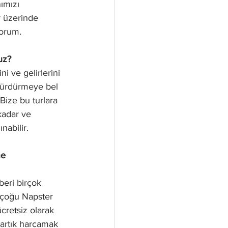
ımızı 
r üzerinde 
yorum.
uz?
ni ve gelirlerini 
 sürdürmeye bel 
Bize bu turlara 
kadar ve 
nabilir.
ne 
beri birçok 
n çoğu Napster 
cretsiz olarak 
 artık harcamak 