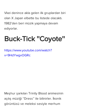
Vkei denince akla gelen ilk gruplardan biri 
olan X Japan elbette bu listede olacaktı. 
1982’den beri müzik yapmaya devam 
ediyorlar.
Buck-Tick ''Coyote''
https://www.youtube.com/watch?
v=9HdYwgvOGRc
Meşhur şarkıları Trinity Blood animesinin 
açılış müziği ‘‘Dress’’ ile bilinirler. İkonik 
görüntüsü ve meleksi sesiyle merhum 