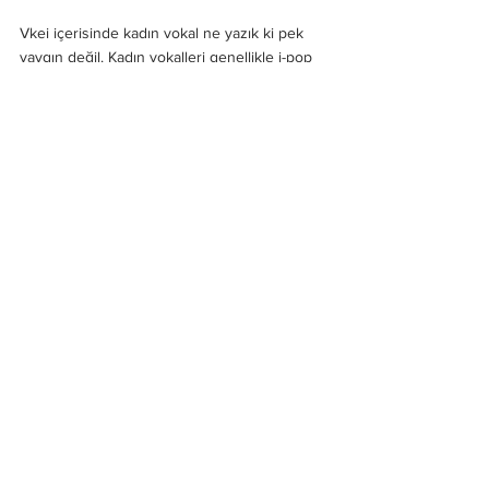
Vkei içerisinde kadın vokal ne yazık ki pek 
yaygın değil. Kadın vokalleri genellikle j-pop 
sahnesi için seçiyorlar. Olan üç beş grupla 
idare ediyoruz. Aldious da bu gruplardan biri.
Kaya ''Memento 
Mori''
https://www.youtube.com/watch?
v=cRluq16pY48
Son olarak solo bir projeye yer vermek 
istiyorum. 2016’da dağılan Femme Fatale 
grubunun vokali Kaya. Kaya 2006’dan beri 