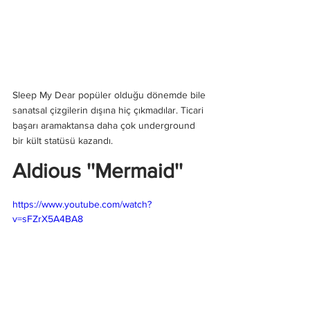
Sleep My Dear popüler olduğu dönemde bile 
sanatsal çizgilerin dışına hiç çıkmadılar. Ticari 
başarı aramaktansa daha çok underground 
bir kült statüsü kazandı.
Aldious ''Mermaid''
https://www.youtube.com/watch?
v=sFZrX5A4BA8