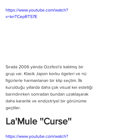
https://www.youtube.com/watch?
v=knTCepRTS7E
Sırada 2006 yılında Ozzfest’e katılmış bir 
grup var. Klasik Japon korku ögeleri ve nü 
figürlerle harmanlanan bir klip seçtim. İlk 
kurulduğu yıllarda daha çok visual kei estetiği 
barındırırken sonradan bundan uzaklaşarak 
daha karanlık ve endüstriyel bir görünüme 
geçtiler.
La'Mule ''Curse''
https://www.youtube.com/watch?