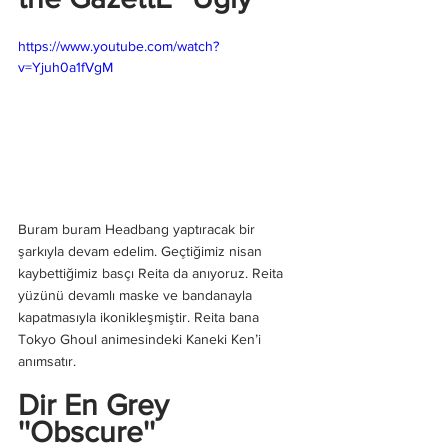
https://www.youtube.com/watch?
v=Yjuh0a1fVgM
Buram buram Headbang yaptıracak bir 
şarkıyla devam edelim. Geçtiğimiz nisan 
kaybettiğimiz basçı Reita da anıyoruz. Reita 
yüzünü devamlı maske ve bandanayla 
kapatmasıyla ikonikleşmiştir. Reita bana 
Tokyo Ghoul animesindeki Kaneki Ken’i 
anımsatır.
Dir En Grey 
''Obscure''