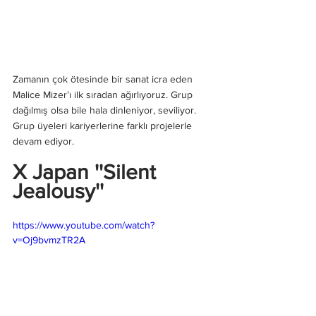
Zamanın çok ötesinde bir sanat icra eden 
Malice Mizer’ı ilk sıradan ağırlıyoruz. Grup 
dağılmış olsa bile hala dinleniyor, seviliyor. 
Grup üyeleri kariyerlerine farklı projelerle 
devam ediyor.
X Japan ''Silent 
Jealousy''
https://www.youtube.com/watch?
v=Oj9bvmzTR2A