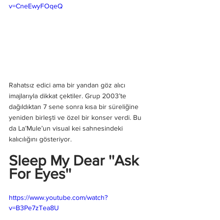
v=CneEwyFOqeQ
Rahatsız edici ama bir yandan göz alıcı 
imajlarıyla dikkat çektiler. Grup 2003’te 
dağıldıktan 7 sene sonra kısa bir süreliğine 
yeniden birleşti ve özel bir konser verdi. Bu 
da La’Mule’un visual kei sahnesindeki 
kalıcılığını gösteriyor.
Sleep My Dear ''Ask 
For Eyes''
https://www.youtube.com/watch?
v=B3Pe7zTea8U