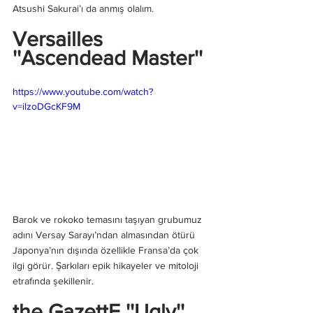
Atsushi Sakurai’ı da anmış olalım.
Versailles 
''Ascendead Master''
https://www.youtube.com/watch?
v=ilzoDGcKF9M
Barok ve rokoko temasını taşıyan grubumuz 
adını Versay Sarayı’ndan almasından ötürü 
Japonya’nın dışında özellikle Fransa’da çok 
ilgi görür. Şarkıları epik hikayeler ve mitoloji 
etrafında şekillenir.
the GazettE ''Ugly''