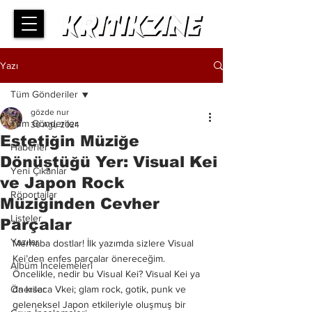
Yazı
Tüm Gönderiler
gözde nur
Tüm Gönderiler
30 Ağu 2024
Estetiğin Müziğe
Haberler
Dönüştüğü Yer: Visual Kei
Yeni Çıkanlar
ve Japon Rock
Röportajlar
Müziğinden Cevher
Listeler
Parçalar
Yazılar
Merhaba dostlar! İlk yazımda sizlere Visual 
Kei’den enfes parçalar önereceğim. 
Albüm İncelemeleri
Öncelikle, nedir bu Visual Kei? Visual Kei ya 
Öneriler
da kısaca Vkei; glam rock, gotik, punk ve 
geleneksel Japon etkileriyle oluşmuş bir 