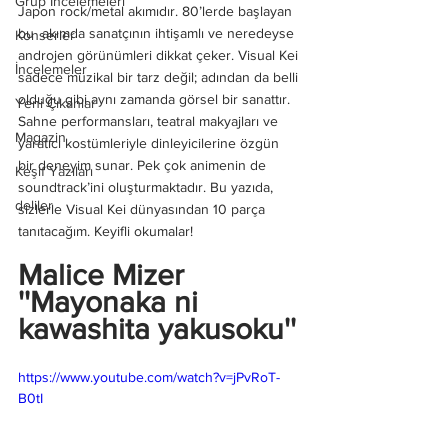
Grup İncelemeleri
Japon rock/metal akımıdır. 80’lerde başlayan 
bu  akımda sanatçının ihtişamlı ve neredeyse 
Konserler
androjen görünümleri dikkat çeker. Visual Kei 
İncelemeler
sadece müzikal bir tarz değil; adından da belli 
olduğu gibi aynı zamanda görsel bir sanattır. 
Yeni Çıkanlar
Sahne performansları, teatral makyajları ve 
Magazin
yaratıcı kostümleriyle dinleyicilerine özgün 
bir deneyim sunar. Pek çok animenin de 
Keşif Yazıları
soundtrack’ini oluşturmaktadır. Bu yazıda, 
deliler
sizlerle Visual Kei dünyasından 10 parça 
tanıtacağım. Keyifli okumalar!
Malice Mizer 
''Mayonaka ni 
kawashita yakusoku''
https://www.youtube.com/watch?v=jPvRoT-
B0tI