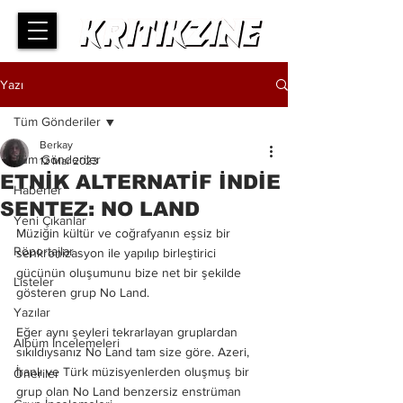
Yazı
Tüm Gönderiler
Berkay
Tüm Gönderiler
12 Mar 2023
ETNİK ALTERNATİF İNDİE
Haberler
SENTEZ: NO LAND
Yeni Çıkanlar
Müziğin kültür ve coğrafyanın eşsiz bir 
Röportajlar
senkronizasyon ile yapılıp birleştirici 
gücünün oluşumunu bize net bir şekilde 
Listeler
gösteren grup No Land. 
Yazılar
Eğer aynı şeyleri tekrarlayan gruplardan 
Albüm İncelemeleri
sıkıldıysanız No Land tam size göre. Azeri, 
İranlı ve Türk müzisyenlerden oluşmuş bir 
Öneriler
grup olan No Land benzersiz enstrüman 