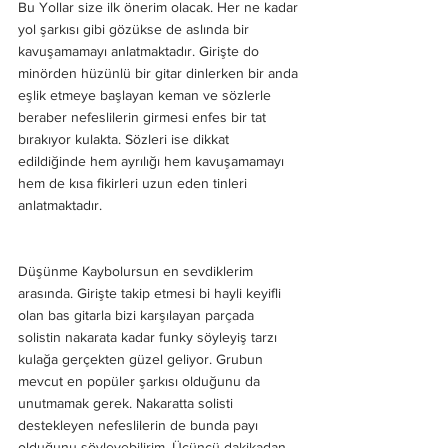
Bu Yollar size ilk önerim olacak. Her ne kadar 
yol şarkısı gibi gözükse de aslında bir 
kavuşamamayı anlatmaktadır. Girişte do 
minörden hüzünlü bir gitar dinlerken bir anda 
eşlik etmeye başlayan keman ve sözlerle 
beraber nefeslilerin girmesi enfes bir tat 
bırakıyor kulakta. Sözleri ise dikkat 
edildiğinde hem ayrılığı hem kavuşamamayı 
hem de kısa fikirleri uzun eden tinleri 
anlatmaktadır. 
Düşünme Kaybolursun en sevdiklerim 
arasında. Girişte takip etmesi bi hayli keyifli 
olan bas gitarla bizi karşılayan parçada 
solistin nakarata kadar funky söyleyiş tarzı 
kulağa gerçekten güzel geliyor. Grubun 
mevcut en popüler şarkısı olduğunu da 
unutmamak gerek. Nakaratta solisti 
destekleyen nefeslilerin de bunda payı 
olduğunu söyleyebilirim. Üçüncü dakikadan 