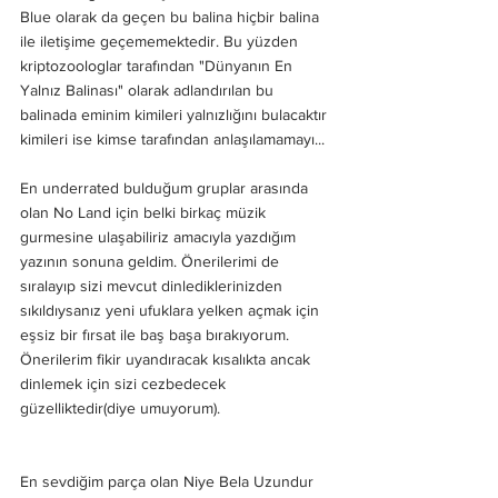
Blue olarak da geçen bu balina hiçbir balina 
ile iletişime geçememektedir. Bu yüzden 
kriptozoologlar tarafından "Dünyanın En 
Yalnız Balinası" olarak adlandırılan bu 
balinada eminim kimileri yalnızlığını bulacaktır 
kimileri ise kimse tarafından anlaşılamamayı...
En underrated bulduğum gruplar arasında 
olan No Land için belki birkaç müzik 
gurmesine ulaşabiliriz amacıyla yazdığım 
yazının sonuna geldim. Önerilerimi de 
sıralayıp sizi mevcut dinlediklerinizden 
sıkıldıysanız yeni ufuklara yelken açmak için 
eşsiz bir fırsat ile baş başa bırakıyorum. 
Önerilerim fikir uyandıracak kısalıkta ancak 
dinlemek için sizi cezbedecek 
güzelliktedir(diye umuyorum).
En sevdiğim parça olan Niye Bela Uzundur 