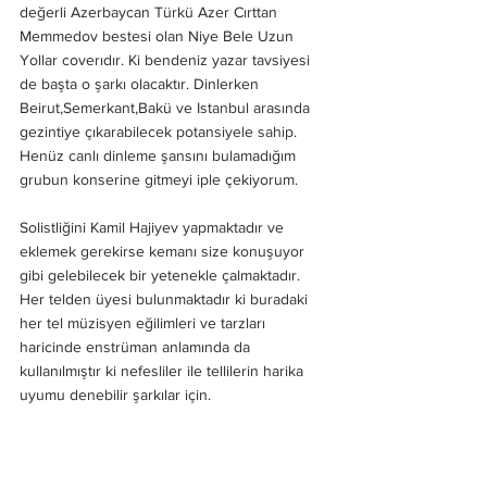
değerli Azerbaycan Türkü Azer Cırttan 
Memmedov bestesi olan Niye Bele Uzun 
Yollar coverıdır. Ki bendeniz yazar tavsiyesi 
de başta o şarkı olacaktır. Dinlerken 
Beirut,Semerkant,Bakü ve Istanbul arasında 
gezintiye çıkarabilecek potansiyele sahip. 
Henüz canlı dinleme şansını bulamadığım 
grubun konserine gitmeyi iple çekiyorum.
Solistliğini Kamil Hajiyev yapmaktadır ve 
eklemek gerekirse kemanı size konuşuyor 
gibi gelebilecek bir yetenekle çalmaktadır. 
Her telden üyesi bulunmaktadır ki buradaki 
her tel müzisyen eğilimleri ve tarzları 
haricinde enstrüman anlamında da 
kullanılmıştır ki nefesliler ile tellilerin harika 
uyumu denebilir şarkılar için. 