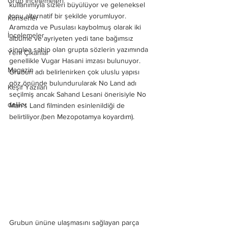
Grup İncelemeleri
kullanımıyla sizleri büyülüyor ve geleneksel 
tonu alternatif bir şekilde yorumluyor. 
Konserler
Aramızda ve Pusulası kaybolmuş olarak iki 
İncelemeler
albüme ve ayriyeten yedi tane bağımsız 
singlea sahip olan grupta sözlerin yazımında 
Yeni Çıkanlar
genellikle Vugar Hasani imzası bulunuyor. 
Magazin
Grubun adı belirlenirken çok uluslu yapısı 
göz önünde bulundurularak No Land adı 
Keşif Yazıları
seçilmiş ancak Sahand Lesani önerisiyle No 
deliler
Man's Land filminden esinlenildiği de 
belirtiliyor.(ben Mezopotamya koyardım). 
Grubun ününe ulaşmasını sağlayan parça 