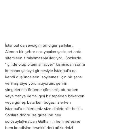
İstanbul da sevdiğim bir diğer şarkıları. 
Alenen bir şehre naz yapılan şarkı, art arda 
sitemlerin sıralanmasıyla ilerliyor.  Sözlerde 
"içinde olup biteni anlatıver" kısmından sonra 
kemanın şarkıya girmesiyle İstanbul'a da 
kendi düşüncelerini söylemesi için bir şans 
verilmiş diye yorumluyorum, şehrin 
simgelerinin önünde çömelmiş otururken 
veya Yahya Kemal gibi bir tepeden bakarken 
veya güneş batarken boğazı izlerken 
istanbul'u dinlerseniz size dinletebilir belki... 
Sonlara doğru ise güzel bir ney 
solosuyla(Fıratcan Gülhan'ın hem nefesine 
hem kendisine teşekkürler) gözlerinizi 