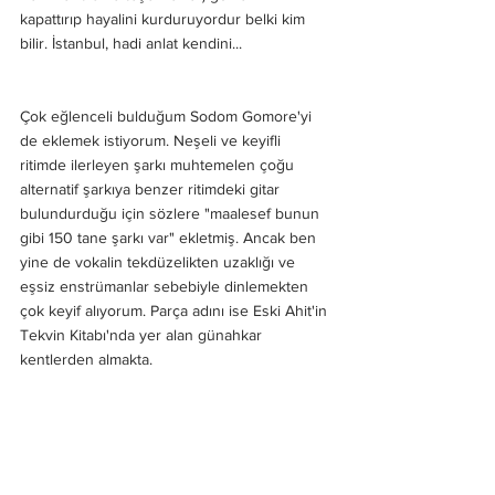
kapattırıp hayalini kurduruyordur belki kim 
bilir. İstanbul, hadi anlat kendini...
Çok eğlenceli bulduğum Sodom Gomore'yi 
de eklemek istiyorum. Neşeli ve keyifli 
ritimde ilerleyen şarkı muhtemelen çoğu 
alternatif şarkıya benzer ritimdeki gitar 
bulundurduğu için sözlere "maalesef bunun 
gibi 150 tane şarkı var" ekletmiş. Ancak ben 
yine de vokalin tekdüzelikten uzaklığı ve 
eşsiz enstrümanlar sebebiyle dinlemekten 
çok keyif alıyorum. Parça adını ise Eski Ahit'in 
Tekvin Kitabı'nda yer alan günahkar 
kentlerden almakta.