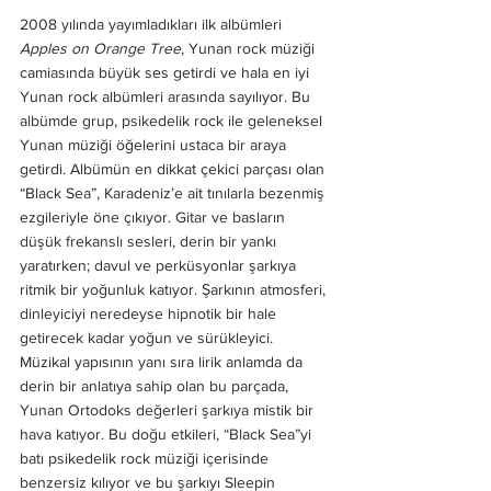
2008 yılında yayımladıkları ilk albümleri 
Apples on Orange Tree
, Yunan rock müziği 
camiasında büyük ses getirdi ve hala en iyi 
Yunan rock albümleri arasında sayılıyor. Bu 
albümde grup, psikedelik rock ile geleneksel 
Yunan müziği öğelerini ustaca bir araya 
getirdi. Albümün en dikkat çekici parçası olan 
“Black Sea”, Karadeniz’e ait tınılarla bezenmiş 
ezgileriyle öne çıkıyor. Gitar ve basların 
düşük frekanslı sesleri, derin bir yankı 
yaratırken; davul ve perküsyonlar şarkıya 
ritmik bir yoğunluk katıyor. Şarkının atmosferi, 
dinleyiciyi neredeyse hipnotik bir hale 
getirecek kadar yoğun ve sürükleyici. 
Müzikal yapısının yanı sıra lirik anlamda da 
derin bir anlatıya sahip olan bu parçada, 
Yunan Ortodoks değerleri şarkıya mistik bir 
hava katıyor. Bu doğu etkileri, “Black Sea”yi 
batı psikedelik rock müziği içerisinde 
benzersiz kılıyor ve bu şarkıyı Sleepin 