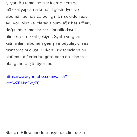
işliyor. Bu tema, hem liriklerde hem de 
müzikal yapılarda kendini gösteriyor ve 
albümün adında da belirgin bir şekilde ifade 
ediliyor. Müzikal olarak albüm, ağır bas riffleri, 
doğu enstrümanları ve hipnotik davul 
ritimleriyle dikkat çekiyor. Synth ve gitar 
katmanları, albümün geniş ve büyüleyici ses 
manzarasını oluştururken, lirik temaların bu 
albümde diğerlerine göre daha ön planda 
olduğunu düşünüyorum.
https://www.youtube.com/watch?
v=YwZBNmCeyZ0
Sleepin Pillow, modern psychedelic rock'u 