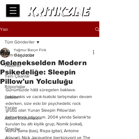
Yazı
Tüm Gönderiler
Yağmur Barçın Firik
Tüm Gönderiler
17 Ağu 2024
Gelenekselden Modern
Haberler
Psikedeliğe: Sleepin
Yeni Çıkanlar
Pillow'un Yolculuğu
Röportajlar
Günümüzde hâlâ süregelen baklava-
baklavakis ve cacık-tsatsiki tartışmaları devam 
Listeler
ederken, size eski bir psychedelic rock 
Yazılar
grubu olan Yunan Sleepin Pillow’dan 
bahsetmek istiyorum. 2004 yılında Selanik'te 
Albüm İncelemeleri
kurulan bu altı kişilik grup, Nomik (vokal), 
Öneriler
Aisha Sama (bas), Rispa (gitar), Antoine 
(klavye), Nick Jacqueline (perküsyon) ve The 