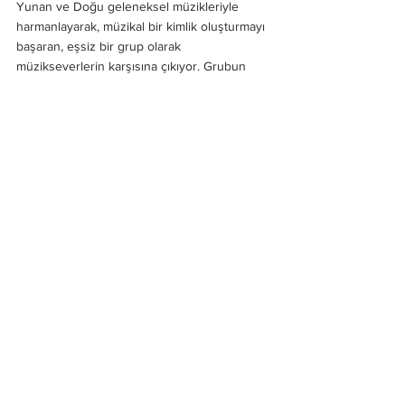
Yunan ve Doğu geleneksel müzikleriyle 
harmanlayarak, müzikal bir kimlik oluşturmayı 
başaran, eşsiz bir grup olarak 
müzikseverlerin karşısına çıkıyor. Grubun 
müzikal evrimi, ilk albümlerinden bu yana 
gelişen ve derinleşen bir yolculuğun izleri 
her anlamda görülebilir bir yere sahip. 
 Dinleyicilerine sadece bir müzik deneyimi 
sunmakla kalmayan grup aynı zamanda onları 
kültürel bir yolculuğa da çıkarıyor. Bu yüzden 
grup, sadece Yunan rock sahnesinin değil, 
aynı zamanda dünya müziğinin de önemli bir 
parçası olarak değerlendirilmeyi hak ediyor.
Öneriler
Grup İncelemeleri
Keşif Yazıları