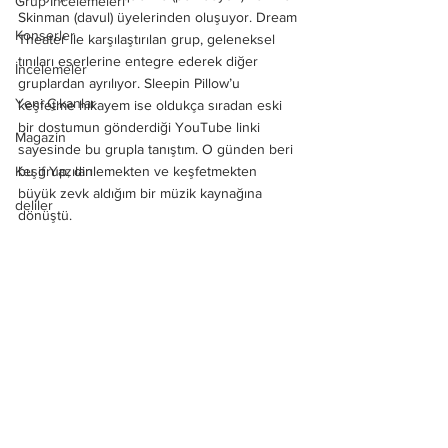
Grup İncelemeleri
Skinman (davul) üyelerinden oluşuyor. Dream 
Konserler
Theater ile karşılaştırılan grup, geleneksel 
tınıları eserlerine entegre ederek diğer 
İncelemeler
gruplardan ayrılıyor. Sleepin Pillow’u 
Yeni Çıkanlar
keşfetme hikayem ise oldukça sıradan eski 
bir dostumun gönderdiği YouTube linki 
Magazin
sayesinde bu grupla tanıştım. O günden beri 
Keşif Yazıları
bu grup, dinlemekten ve keşfetmekten 
büyük zevk aldığım bir müzik kaynağına 
deliler
dönüştü.