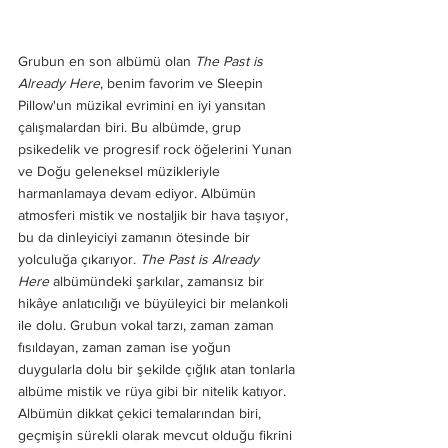
Grubun en son albümü olan 
The Past is 
Already Here
, benim favorim ve Sleepin 
Pillow'un müzikal evrimini en iyi yansıtan 
çalışmalardan biri. Bu albümde, grup 
psikedelik ve progresif rock öğelerini Yunan 
ve Doğu geleneksel müzikleriyle 
harmanlamaya devam ediyor. Albümün 
atmosferi mistik ve nostaljik bir hava taşıyor, 
bu da dinleyiciyi zamanın ötesinde bir 
yolculuğa çıkarıyor. 
The Past is Already 
Here
 albümündeki şarkılar, zamansız bir 
hikâye anlatıcılığı ve büyüleyici bir melankoli 
ile dolu. Grubun vokal tarzı, zaman zaman 
fısıldayan, zaman zaman ise yoğun 
duygularla dolu bir şekilde çığlık atan tonlarla 
albüme mistik ve rüya gibi bir nitelik katıyor. 
Albümün dikkat çekici temalarından biri, 
geçmişin sürekli olarak mevcut olduğu fikrini 