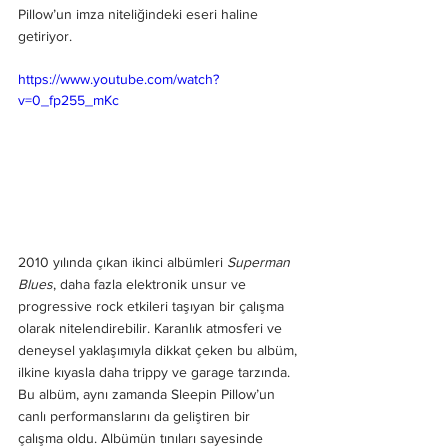
Pillow’un imza niteliğindeki eseri haline 
getiriyor.
https://www.youtube.com/watch?
v=0_fp255_mKc
2010 yılında çıkan ikinci albümleri 
Superman 
Blues
, daha fazla elektronik unsur ve 
progressive rock etkileri taşıyan bir çalışma 
olarak nitelendirebilir. Karanlık atmosferi ve 
deneysel yaklaşımıyla dikkat çeken bu albüm, 
ilkine kıyasla daha trippy ve garage tarzında. 
Bu albüm, aynı zamanda Sleepin Pillow’un 
canlı performanslarını da geliştiren bir 
çalışma oldu. Albümün tınıları sayesinde 