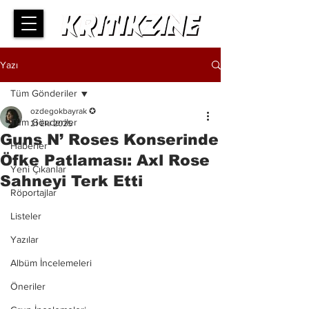
Yazı
Tüm Gönderiler
ozdegokbayrak ✪
Tüm Gönderiler
21 Eki 2025
Guns N’ Roses Konserinde
Haberler
Öfke Patlaması: Axl Rose
Yeni Çıkanlar
Sahneyi Terk Etti
Röportajlar
Listeler
Yazılar
Albüm İncelemeleri
Öneriler