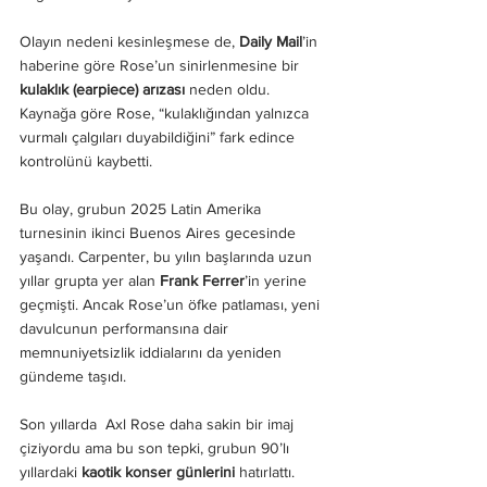
Olayın nedeni kesinleşmese de, 
Daily Mail
’in 
haberine göre Rose’un sinirlenmesine bir 
kulaklık (earpiece) arızası
 neden oldu. 
Kaynağa göre Rose, “kulaklığından yalnızca 
vurmalı çalgıları duyabildiğini” fark edince 
kontrolünü kaybetti.
Bu olay, grubun 2025 Latin Amerika 
turnesinin ikinci Buenos Aires gecesinde 
yaşandı. Carpenter, bu yılın başlarında uzun 
yıllar grupta yer alan 
Frank Ferrer
’in yerine 
geçmişti. Ancak Rose’un öfke patlaması, yeni 
davulcunun performansına dair 
memnuniyetsizlik iddialarını da yeniden 
gündeme taşıdı.
Son yıllarda  Axl Rose daha sakin bir imaj 
çiziyordu ama bu son tepki, grubun 90’lı 
yıllardaki 
kaotik konser günlerini
 hatırlattı. 