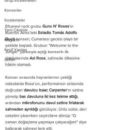
Grup İncelemeleri
Konserler
İncelemeler
Efsanevi rock grubu 
Guns N’ Roses
’ın 
Yeni Çıkanlar
Buenos Aires’teki 
Estadio Tomás Adolfo 
Ducó
 konseri, Cumartesi gecesi olaylı bir 
Magazin
şekilde başladı. Grubun “Welcome to the 
Keşif Yazıları
Jungle” şarkısıyla açtığı konserin ilk 
dakikalarında 
Axl Rose
, sahnede öfkesine 
deliler
hâkim olamadı.
Konser sırasında hayranlarının çektiği 
videolarda Rose’un, performansın ortasında 
doğrudan 
davulcu Isaac Carpenter
’ın setine 
yönelip 
bas davuluna iki kez tekme attığı
, 
ardından 
mikrofonunu davul setine fırlatarak 
sahneden ayrıldığı
 görülüyor. Ünlü solist, deri 
ceketini çıkarırken seyircilere dönüp “O 
zaman doğaçlama yapmaya çalışacağım!” diye 
bağırarak sahneyi terk etti.