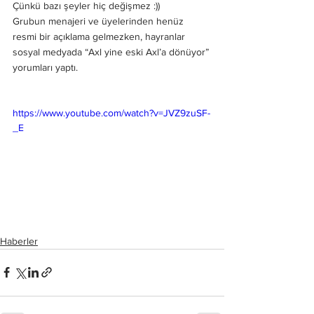
Çünkü bazı şeyler hiç değişmez :))  
Grubun menajeri ve üyelerinden henüz 
resmi bir açıklama gelmezken, hayranlar 
sosyal medyada “Axl yine eski Axl’a dönüyor” 
yorumları yaptı. 
https://www.youtube.com/watch?v=JVZ9zuSF-
_E
Haberler