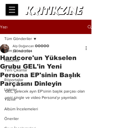
Yazı
Tüm Gönderiler
Alp Doğancan ✪✪✪✪✪
Tüm Gönderiler
28 Haz 2024
Hardcore'un Yükselen
Haberler
Grubu GEL'in Yeni
Yeni Çıkanlar
Persona EP'sinin Başlık
Röportajlar
Parçasını Dinleyin
Listeler
GEL, gelecek ayın EP'sinin başlık parçası olan 
yeni single ve video Persona'yı yayınladı:
Yazılar
Albüm İncelemeleri
Öneriler