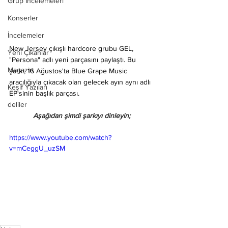
Grup İncelemeleri
Konserler
İncelemeler
New Jersey çıkışlı hardcore grubu GEL, 
Yeni Çıkanlar
"Persona" adlı yeni parçasını paylaştı. Bu 
Magazin
şarkı, 16 Ağustos'ta Blue Grape Music 
aracılığıyla çıkacak olan gelecek ayın aynı adlı 
Keşif Yazıları
EP'sinin başlık parçası.
deliler
Aşağıdan şimdi şarkıyı dinleyin;
https://www.youtube.com/watch?
v=mCeggU_uzSM