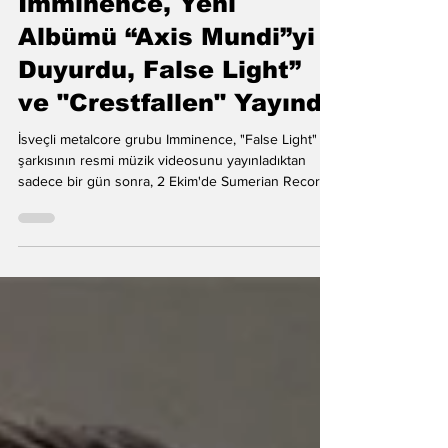
Imminence, Yeni
Albümü “Axis Mundi”yi
Duyurdu, False Light”
ve "Crestfallen" Yayında
İsveçli metalcore grubu Imminence, "False Light"
şarkısının resmi müzik videosunu yayınladıktan
sadece bir gün sonra, 2 Ekim'de Sumerian Records
etiketiyle (ön sipariş) çıkacak olan altıncı stüdyo
albümleri Axis Mundi'yi duyurdu. Dün grup, Pavel
Trebukhin'in yönettiği sinematik "False Light"
videosunu yayınlamıştı. Bugün ise Imminence,
hayranlarına yaklaşan albüm hakkında daha geniş
bir bakış açısı sunan yeni bir parça olan
"Crestfallen"ı yayınladı. Gitarist Harald Barrett, a