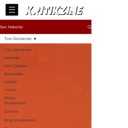
Son Haberler
Tüm Gönderiler
Tüm Gönderiler
Haberler
Yeni Çıkanlar
Röportajlar
Listeler
Yazılar
Albüm
İncelemeleri
Öneriler
Grup İncelemeleri