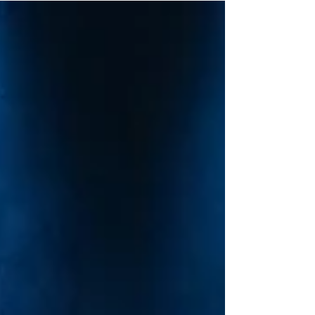
yayınladı. Söz ve müziği Can Temiz'e ait olan
şarkının klibi Ecem Gündoğan tarafından yönetildi.
Alışa gelinen Model müziğinin karamsar, duygusal
ve karanlık yüzünü Ölürüm Daha İyi'de de
görmekteyiz. Karadul ve Avrupa Müzik iş birliğiyle
yayınlanan şarkının klibinde hakim ol