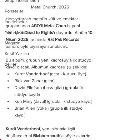
Grup İncelemeleri
Metal Church, 2026
Konserler
Heavy/thrash metal'in kült ve emektar 
İncelemeler
gruplarından ABD'li 
Metal Church
, yeni 
Yeni Çıkanlar
albümleri 
Dead to Rights
'ı duyurdu. Albüm 
10 
Nisan 2026
 tarihinde 
Rat Pak Records
Magazin
bandrolüyle piyasaya sunulacak.
Keşif Yazıları
Bu albüm, grubun yeni kadrosuyla ilk stüdyo 
deliler
kaydı olacak. Albümün kadrosu şu şekilde: 
Kurdt Vanderhoof (gitar - kurucu üye)
Rick van Zandt (gitar)
David Ellefson (bass gitar) (grupla ilk 
stüdyo kaydı)
Ken Mary (davul) (grupla ilk stüdyo kaydı)
Brian Allen (vokal) (grupla ilk stüdyo 
kaydı)
Kurdt Vanderhoof
, yeni albümle ilgili 
düşüncelerini 
Blabbermouth
'a şöyle aktardı: