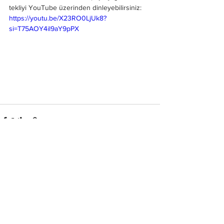
tekliyi YouTube üzerinden dinleyebilirsiniz:
https://youtu.be/X23RO0LjUk8?
si=T75AOY4il9aY9pPX
Hepsini Gör
Son Yazılar