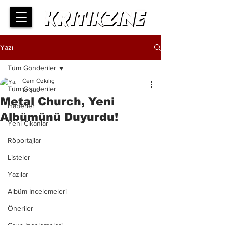
Yazı
Tüm Gönderiler
Cem Özkılıç
Tüm Gönderiler
13 Şub
Metal Church, Yeni
Haberler
Albümünü Duyurdu!
Yeni Çıkanlar
Röportajlar
Listeler
Yazılar
Albüm İncelemeleri
Öneriler