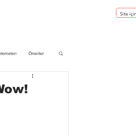
eri
Hakkımızda
lemeleri
Öneriler
deliler
Wow!