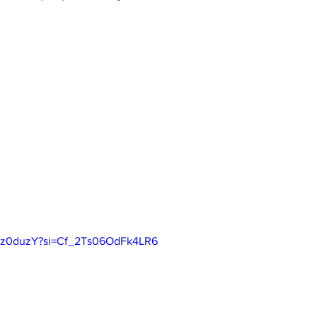
Hwz0duzY?si=Cf_2Ts06OdFk4LR6