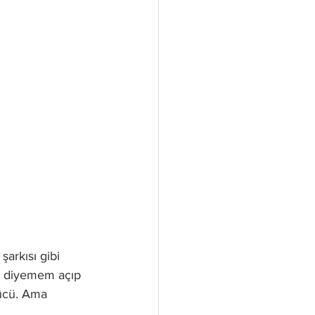
kı diyemem açıp 
zücü. Ama 