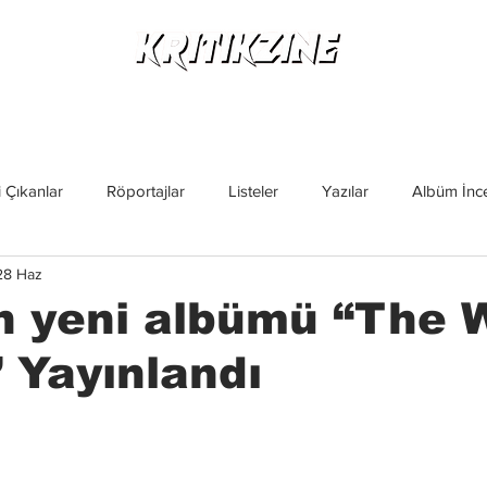
Yeni Çıkanlar
Röportajlar
Listeler
Albüm Kritikl
 Çıkanlar
Röportajlar
Listeler
Yazılar
Albüm İnce
28 Haz
İncelemeler
Yeni Çıkanlar
Magazin
Keşif Yazıları
n yeni albümü “The 
” Yayınlandı