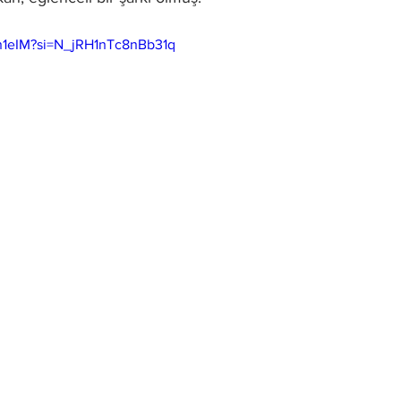
9n1eIM?si=N_jRH1nTc8nBb31q