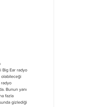
m 
 Big Ear radyo 
olabileceği 
 radyo 
nda. Bunun yanı 
ha fazla 
unda gizlediği 