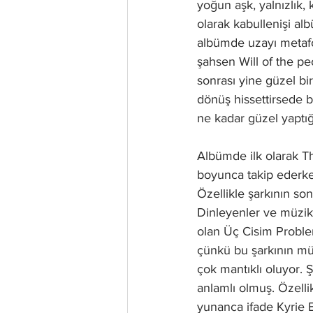
yoğun aşk, yalnızlık,
olarak kabullenişi al
albümde uzayı metafor 
şahsen Will of the p
sonrası yine güzel b
dönüş hissettirsede b
ne kadar güzel yaptığı 
Albümde ilk olarak The
boyunca takip ederken
Özellikle şarkının so
Dinleyenler ve müzik e
olan Üç Cisim Problem
çünkü bu şarkının müzi
çok mantıklı oluyor. 
anlamlı olmuş. Özelli
yunanca ifade Kyrie E