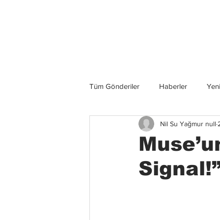
Son Haberler
Tüm Gönderiler
Haberler
Yeni
Nil Su Yağmur null
Grup İncelemeleri
Konserler
Muse’u
Signal!