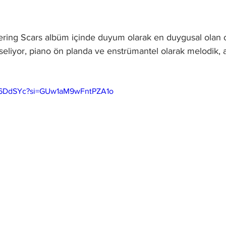
ing Scars albüm içinde duyum olarak en duygusal olan o
iyor, piano ön planda ve enstrümantel olarak melodik, at
6c6DdSYc?si=GUw1aM9wFntPZA1o