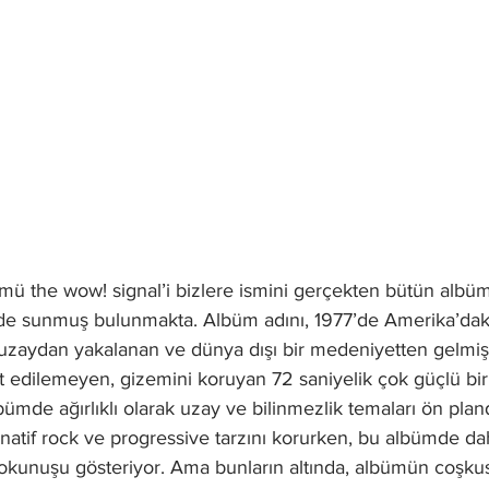
mü the wow! signal’i bizlere ismini gerçekten bütün albü
de sunmuş bulunmakta. Albüm adını, 1977’de Amerika’daki
 uzaydan yakalanan ve dünya dışı bir medeniyetten gelmiş 
t edilemeyen, gizemini koruyan 72 saniyelik çok güçlü bir
lbümde ağırlıklı olarak uzay ve bilinmezlik temaları ön pla
ernatif rock ve progressive tarzını korurken, bu albümde da
dokunuşu gösteriyor. Ama bunların altında, albümün coşkus