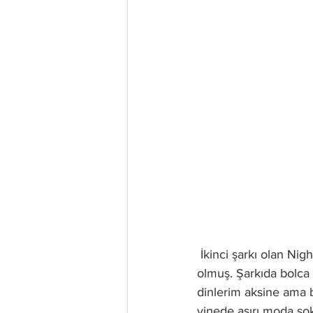
 İkinci şarkı olan Nightshift Superstar ise bir Muse şarkısından ziyade Daft Punk şarkısı gibi 
olmuş. Şarkıda bolca 
dinlerim aksine ama b
yinede aşırı moda sok