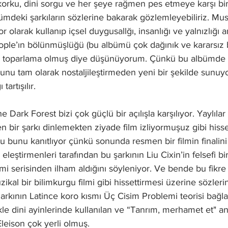
 korku, dini sorgu ve her şeye rağmen pes etmeye karşı bir
bümdeki şarkıların sözlerine bakarak gözlemleyebiliriz. M
olarak kullanıp içsel duygusallğı, insanlığı ve yalnızlığı a
eople’ın bölünmüşlüğü (bu albümü çok dağınık ve kararsız
ir toparlama olmuş diye düşünüyorum. Çünkü bu albümde 
unu tam olarak nostaljileştirmeden yeni bir şekilde sunuyo
tartışılır.
 Dark Forest bizi çok güçlü bir açılışla karşılıyor. Yaylılar
 bir şarkı dinlemekten ziyade film izliyormuşuz gibi hisset
nu bunu kanıtlıyor çünkü sonunda resmen bir filmin finalini
leştirmenleri tarafından bu şarkının Liu Cixin’in felsefi bi
i serisinden ilham aldığını söyleniyor. Ve bende bu fikre
kal bir bilimkurgu filmi gibi hissettirmesi üzerine sözleri
Şarkının Latince koro kısmı Üç Cisim Problemi teorisi bağl
kle dini ayinlerinde kullanılan ve “Tanrım, merhamet et" a
leison çok yerli olmuş.