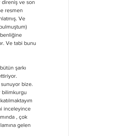
 direniş ve son 
use resmen 
nlatmış. Ve 
 bulmuştum) 
benliğine 
r. Ve tabi bunu 
 bütün şarkı 
tiriyor. 
 sunuyor bize. 
r bilimkurgu 
 katılmaktayım 
ni inceleyince 
amında , çok 
nlamına gelen 