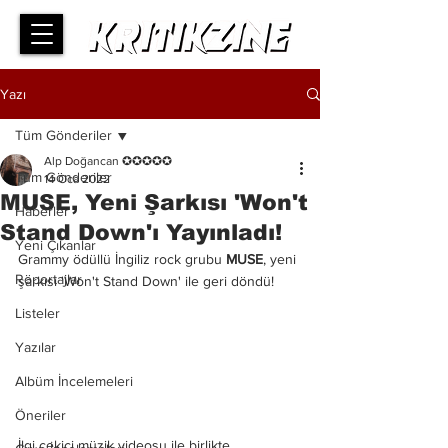
Yazı
Tüm Gönderiler
Alp Doğancan ✪✪✪✪✪
Tüm Gönderiler
14 Oca 2022
MUSE, Yeni Şarkısı 'Won't
Haberler
Stand Down'ı Yayınladı!
Yeni Çıkanlar
Grammy ödüllü İngiliz rock grubu 
MUSE
, yeni 
Röportajlar
şarkısı 'Won't Stand Down' ile geri döndü!
Listeler
Yazılar
Albüm İncelemeleri
Öneriler
İlgi çekici müzik videosu ile birlikte 