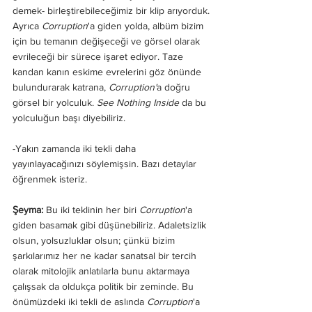
demek- birleştirebileceğimiz bir klip arıyorduk.
Ayrıca 
Corruption
'a giden yolda, albüm bizim 
için bu temanın değişeceği ve görsel olarak 
evrileceği bir sürece işaret ediyor. Taze 
kandan kanın eskime evrelerini göz önünde 
bulundurarak katrana, 
Corruption'
a doğru 
görsel bir yolculuk. 
See Nothing Inside
 da bu 
yolculuğun başı diyebiliriz.
-Yakın zamanda iki tekli daha 
yayınlayacağınızı söylemişsin. Bazı detaylar 
öğrenmek isteriz.
Şeyma: 
Bu iki teklinin her biri 
Corruption
'a 
giden basamak gibi düşünebiliriz. Adaletsizlik 
olsun, yolsuzluklar olsun; çünkü bizim 
şarkılarımız her ne kadar sanatsal bir tercih 
olarak mitolojik anlatılarla bunu aktarmaya 
çalışsak da oldukça politik bir zeminde. Bu 
önümüzdeki iki tekli de aslında 
Corruption
'a 