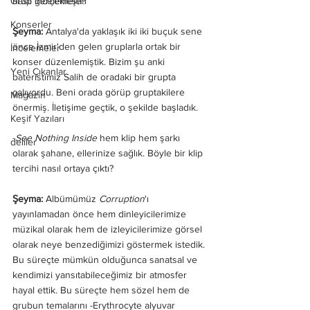
Grup İncelemeleri
nasıl gerçekleşti?
Konserler
Şeyma:
 Antalya'da yaklaşık iki iki buçuk sene 
önce İzmir'den gelen gruplarla ortak bir 
İncelemeler
konser düzenlemiştik. Bizim şu anki 
Yeni Çıkanlar
bateristimiz Salih de oradaki bir grupta 
çalıyordu. Beni orada görüp gruptakilere 
Magazin
önermiş. İletişime geçtik, o şekilde başladık.
Keşif Yazıları
-
See Nothing Inside 
hem klip hem şarkı 
deliler
olarak şahane, ellerinize sağlık. Böyle bir klip 
tercihi nasıl ortaya çıktı?
Şeyma:
 Albümümüz 
Corruption
'ı 
yayınlamadan önce hem dinleyicilerimize 
müzikal olarak hem de izleyicilerimize görsel 
olarak neye benzediğimizi göstermek istedik. 
Bu süreçte mümkün olduğunca sanatsal ve 
kendimizi yansıtabileceğimiz bir atmosfer 
hayal ettik. Bu süreçte hem sözel hem de 
grubun temalarını -Erythrocyte alyuvar 