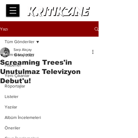
Yazı
Tüm Gönderiler
Sarp Akçay
Tüm Gönderiler
18 May 2023
Screaming Trees'in
Haberler
Unutulmaz Televizyon
Yeni Çıkanlar
Debut'u!
Röportajlar
Listeler
Yazılar
Albüm İncelemeleri
Öneriler