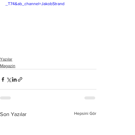
_T74&ab_channel=JakobStrand
Yazılar
Magazin
Hepsini Gör
Son Yazılar