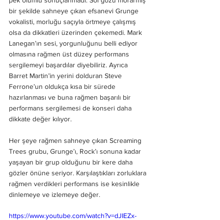
pek olumlu sonuçlanmadı. Sol gözü morarmış 
bir şekilde sahneye çıkan efsanevi Grunge 
vokalisti, morluğu saçıyla örtmeye çalışmış 
olsa da dikkatleri üzerinden çekemedi. Mark 
Lanegan’ın sesi, yorgunluğunu belli ediyor 
olmasına rağmen üst düzey performans 
sergilemeyi başardılar diyebiliriz. Ayrıca 
Barret Martin’in yerini dolduran Steve 
Ferrone’un oldukça kısa bir sürede 
hazırlanması ve buna rağmen başarılı bir 
performans sergilemesi de konseri daha 
dikkate değer kılıyor. 
Her şeye rağmen sahneye çıkan Screaming 
Trees grubu, Grunge’ı, Rock’ı sonuna kadar 
yaşayan bir grup olduğunu bir kere daha 
gözler önüne seriyor. Karşılaştıkları zorluklara 
rağmen verdikleri performans ise kesinlikle 
dinlemeye ve izlemeye değer. 
https://www.youtube.com/watch?v=dJIEZx-