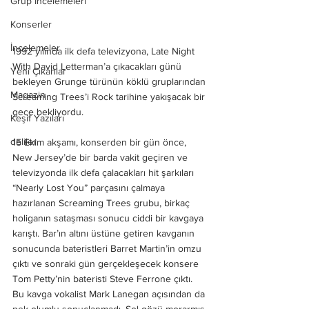
Grup İncelemeleri
Konserler
İncelemeler
1992 yılında ilk defa televizyona, Late Night 
With David Letterman’a çıkacakları günü 
Yeni Çıkanlar
bekleyen Grunge türünün köklü gruplarından 
Magazin
Screaming Trees’i Rock tarihine yakışacak bir 
gece bekliyordu.
Keşif Yazıları
deliler
15 Ekim akşamı, konserden bir gün önce, 
New Jersey’de bir barda vakit geçiren ve 
televizyonda ilk defa çalacakları hit şarkıları 
“Nearly Lost You” parçasını çalmaya 
hazırlanan Screaming Trees grubu, birkaç 
holiganın sataşması sonucu ciddi bir kavgaya 
karıştı. Bar’ın altını üstüne getiren kavganın 
sonucunda bateristleri Barret Martin’in omzu 
çıktı ve sonraki gün gerçekleşecek konsere 
Tom Petty’nin bateristi Steve Ferrone çıktı. 
Bu kavga vokalist Mark Lanegan açısından da 