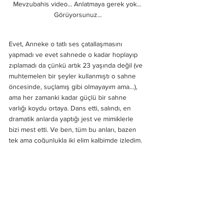
Mevzubahis video... Anlatmaya gerek yok... 
Görüyorsunuz...
Evet, Anneke o tatlı ses çatallaşmasını 
yapmadı ve evet sahnede o kadar hoplayıp 
zıplamadı da çünkü artık 23 yaşında değil (ve 
muhtemelen bir şeyler kullanmıştı o sahne 
öncesinde, suçlamış gibi olmayayım ama…), 
ama her zamanki kadar güçlü bir sahne 
varlığı koydu ortaya. Dans etti, salındı, en 
dramatik anlarda yaptığı jest ve mimiklerle 
bizi mest etti. Ve ben, tüm bu anları, bazen 
tek ama çoğunlukla iki elim kalbimde izledim. 
Aura diye bir şey varsa şayet, Anneke bu 
erdemden bayağı nasiplenmişe benziyor 
çünkü ben bu derece yoğun bir celebrity 
crush yaşadığımı hatırlamıyorum. İnanılmaz 
bir enerjisi var yahu, izlerken istemsizce o 
kadar gülümsüyordum ki bir noktadan sonra 
yanaklarımın ağrıdığını fark ettim. Ciddiyim, bir 