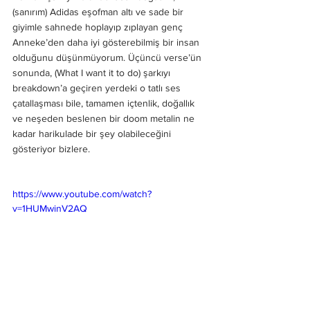
(sanırım) Adidas eşofman altı ve sade bir 
giyimle sahnede hoplayıp zıplayan genç 
Anneke’den daha iyi gösterebilmiş bir insan 
olduğunu düşünmüyorum. Üçüncü verse’ün 
sonunda, (What I want it to do) şarkıyı 
breakdown’a geçiren yerdeki o tatlı ses 
çatallaşması bile, tamamen içtenlik, doğallık 
ve neşeden beslenen bir doom metalin ne 
kadar harikulade bir şey olabileceğini 
gösteriyor bizlere.
https://www.youtube.com/watch?
v=1HUMwinV2AQ