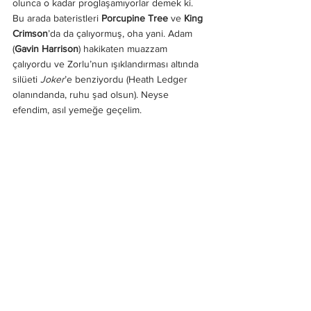
olunca o kadar proglaşamıyorlar demek ki. 
Bu arada bateristleri
 Porcupine Tree
 ve 
King 
Crimson
’da da çalıyormuş, oha yani. Adam 
(
Gavin Harrison
) hakikaten muazzam 
çalıyordu ve Zorlu’nun ışıklandırması altında 
silüeti 
Joker
’e benziyordu (Heath Ledger 
olanındanda, ruhu şad olsun). Neyse 
efendim, asıl yemeğe geçelim.