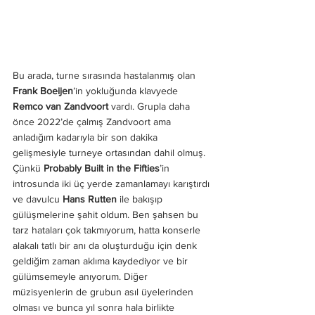
Bu arada, turne sırasında hastalanmış olan 
Frank Boeijen
’in yokluğunda klavyede 
Remco van Zandvoort
 vardı. Grupla daha 
önce 2022’de çalmış Zandvoort ama 
anladığım kadarıyla bir son dakika 
gelişmesiyle turneye ortasından dahil olmuş. 
Çünkü 
Probably Built in the Fifties
’in 
introsunda iki üç yerde zamanlamayı karıştırdı 
ve davulcu
 Hans Rutten
 ile bakışıp 
gülüşmelerine şahit oldum. Ben şahsen bu 
tarz hataları çok takmıyorum, hatta konserle 
alakalı tatlı bir anı da oluşturduğu için denk 
geldiğim zaman aklıma kaydediyor ve bir 
gülümsemeyle anıyorum. Diğer 
müzisyenlerin de grubun asıl üyelerinden 
olması ve bunca yıl sonra hala birlikte 