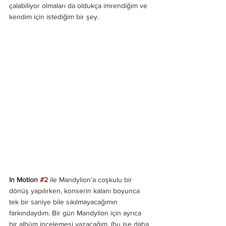
çalabiliyor olmaları da oldukça imrendiğim ve 
kendim için istediğim bir şey.
In Motion 
#2
 ile Mandylion’a coşkulu bir 
dönüş yapılırken, konserin kalanı boyunca 
tek bir saniye bile sıkılmayacağımın 
farkındaydım. Bir gün Mandylion için ayrıca 
bir albüm incelemesi yazacağım, (bu işe daha 