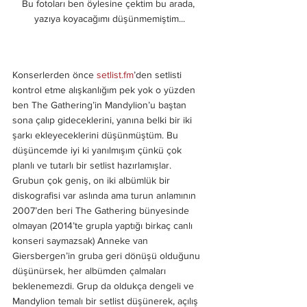
Bu fotoları ben öylesine çektim bu arada, 
yazıya koyacağımı düşünmemiştim...
Konserlerden önce 
setlist.fm
’den setlisti 
kontrol etme alışkanlığım pek yok o yüzden 
ben The Gathering’in Mandylion’u baştan 
sona çalıp gideceklerini, yanına belki bir iki 
şarkı ekleyeceklerini düşünmüştüm. Bu 
düşüncemde iyi ki yanılmışım çünkü çok 
planlı ve tutarlı bir setlist hazırlamışlar. 
Grubun çok geniş, on iki albümlük bir 
diskografisi var aslında ama turun anlamının 
2007’den beri The Gathering bünyesinde 
olmayan (2014’te grupla yaptığı birkaç canlı 
konseri saymazsak) Anneke van 
Giersbergen’in gruba geri dönüşü olduğunu 
düşünürsek, her albümden çalmaları 
beklenemezdi. Grup da oldukça dengeli ve 
Mandylion temalı bir setlist düşünerek, açılış 