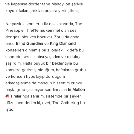
ve kapanışa dörder tane Mandylion şarkısı 
koyup, kalan şarkıları aralara yerleştirmiş.
Ne yazık ki konserin ilk dakikalarında, The 
Pineapple Thief’te mükemmel olan ses 
dengesi oldukça bozuktu. Zorlu’da daha 
önce 
Blind Guardian
 ve
 King Diamond
konserleri dinlemiş birisi olarak, ilk defa bu 
sahnede ses sıkıntısı yaşadım ve oldukça 
şaşırdım. Hatta büyük bir beklentiyle bu 
konsere getirmiş olduğum, haftalarca grubu 
ve konseri hype’layıp durduğum 
arkadaşlarıma da mahcup hissettim çünkü 
başta grup çalamıyor sandım ama 
In Motion 
#1
 sıralarında sanırım, sistemde bir şeyler 
düzelince dedim ki, evet, The Gathering bu 
işte.