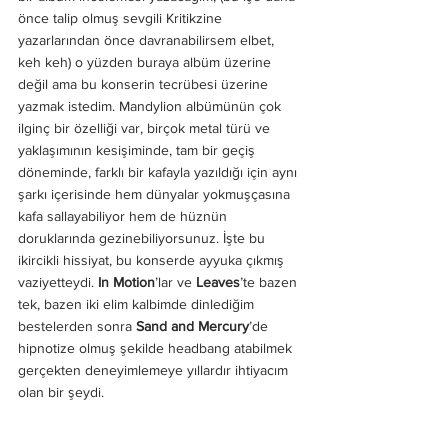
önce talip olmuş sevgili Kritikzine 
yazarlarından önce davranabilirsem elbet, 
keh keh) o yüzden buraya albüm üzerine 
değil ama bu konserin tecrübesi üzerine 
yazmak istedim. Mandylion albümünün çok 
ilginç bir özelliği var, birçok metal türü ve 
yaklaşımının kesişiminde, tam bir geçiş 
döneminde, farklı bir kafayla yazıldığı için aynı 
şarkı içerisinde hem dünyalar yokmuşçasına 
kafa sallayabiliyor hem de hüznün 
doruklarında gezinebiliyorsunuz. İşte bu 
ikircikli hissiyat, bu konserde ayyuka çıkmış 
vaziyetteydi. 
In Motion
’lar ve
 Leaves
’te bazen 
tek, bazen iki elim kalbimde dinlediğim 
bestelerden sonra 
Sand and Mercury
’de 
hipnotize olmuş şekilde headbang atabilmek 
gerçekten deneyimlemeye yıllardır ihtiyacım 
olan bir şeydi.