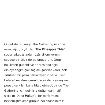
Öncelikle bu yazıyı The Gathering üzerine 
yazacağım, o yüzden 
The Pineapple Thief 
sever arkadaşlardan özür dilemiyorum 
sadece bir bildiride bulunuyorum. Grup 
hakikaten güzeldi ve sonrasında açıp 
dinleyeceğim çok sağlam şarkılar vardı (hele 
Tool
’vari bir pasaj tekrarlayan o şarkı… seni 
bulacağım). Ama genel olarak daha yavaş ve 
popsu şarkıları bana hitap etmedi, bir de The 
Gathering için gelmiş olduğumdan hafif 
sıkıldım. Daha 
Haken
’si bir performans 
beklemiştim ama grubun adı ananashırsızı 