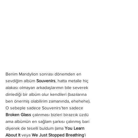
Benim Mandylion sonrası dönemden en 
sevdiğim albüm 
Souvenirs
, hatta metalle hiç 
alakası olmayan arkadaşlarımın bile severek 
dinlediği bir albüm olur kendileri (bazılarına 
ben önermiş olabilirim zamanında, ehehehe). 
O sebeple sadece Souvenirs’ten sadece 
Broken Glass
 çalınması bizleri birazcık üzdü 
ama albümün en sağlam şarkısı çalınmış bari 
diyerek de teselli buldum (ama 
You Learn 
About It
 veya 
We Just Stopped Breathing
’i 