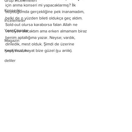
Grup İncelemeleri
için anma konseri mi yapacaklarmış? İlk 
Konserler
duyduğumda gerçekliğine pek inanamadım, 
belki de o yüzden bileti oldukça geç aldım. 
İncelemeler
Sold-out olursa karaborsa falan Allah ne 
Yeni Çıkanlar
verdiyse alacaktım ama erken almamam biraz 
benim aptallığıma yazar. Neyse; vardık, 
Magazin
dinledik, mest olduk. Şimdi de üzerine 
Keşif Yazıları
yazıyoruz, hayat bize güzel (şu anlık).
deliler