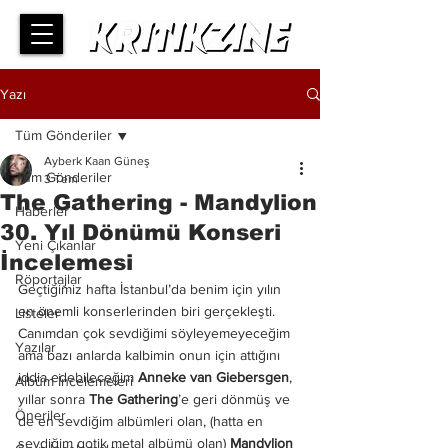
Yazı
Tüm Gönderiler
Ayberk Kaan Güneş
Tüm Gönderiler
3 Tem
The Gathering - Mandylion
Haberler
30. Yıl Dönümü Konseri
Yeni Çıkanlar
İncelemesi
Röportajlar
Geçtiğimiz hafta İstanbul’da benim için yılın 
en önemli konserlerinden biri gerçekleşti. 
Listeler
Canımdan çok sevdiğimi söyleyemeyeceğim 
Yazılar
ama bazı anlarda kalbimin onun için attığını 
iddia edebileceğim 
Anneke van Giebersgen
, 
Albüm İncelemeleri
yıllar sonra 
The Gathering
’e geri dönmüş ve 
Öneriler
de en sevdiğim albümleri olan, (hatta en 
sevdiğim gotik metal albümü olan) 
Mandylion 