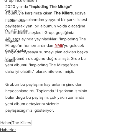
Grup İncelemeleri
2020 yılında 
"Imploding The Mirage"
Konserler
albümüyle karşımıza çıkan 
The Killers
, sosyal 
medya hesaplarından yepyeni bir şarkı listesi 
İncelemeler
paylaşarak yeni bir albümün yolda olacağına 
Yeni Çıkanlar
dair iddiaları ateşledi. Grup, geçtiğimiz 
Ağustos ayında yayınladıkları "Imploding The 
Magazin
Mirage"ın hemen ardından 
NME
'ye gelecek 
Keşif Yazıları
yıl içinde piyasaya sürmeyi planladıkları başka 
bir albümün olduğunu doğrulamıştı. Grup bu 
deliler
yeni albümü "Imploding The Mirage"den 
daha iyi olabilir." olarak nitelendirmişti. 
Grubun bu paylaşımı hayranlarını şimdiden 
heyecanlandırdı. 
Toplamda 11 şarkının isminin 
bulunduğu bu paylaşım, çok yakın zamanda 
yeni albüm detaylarını sizlerle 
paylaşacağımızı gösteriyor.
Haber
The Killers
Haberler