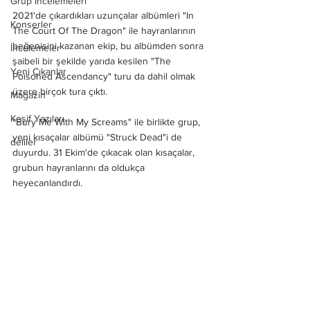
Grup İncelemeleri
2021'de çıkardıkları uzunçalar albümleri "In 
Konserler
The Court Of The Dragon" ile hayranlarının 
beğenisini kazanan ekip, bu albümden sonra 
İncelemeler
şaibeli bir şekilde yarıda kesilen "The 
Yeni Çıkanlar
Poisoned Ascendancy" turu da dahil olmak 
üzere birçok tura çıktı. 
Magazin
Keşif Yazıları
"Bury Me With My Screams" ile birlikte grup, 
yeni kısaçalar albümü "Struck Dead"i de 
deliler
duyurdu. 31 Ekim'de çıkacak olan kısaçalar, 
grubun hayranlarını da oldukça 
heyecanlandırdı. 