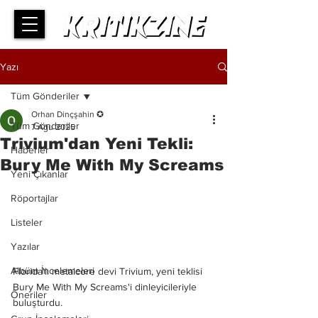
Yazı
Tüm Gönderiler
Orhan Dinçşahin ✪
Tüm Gönderiler
7 Ağu 2025
Trivium'dan Yeni Tekli:
Haberler
Bury Me With My Screams
Yeni Çıkanlar
Röportajlar
Listeler
Yazılar
Albüm İncelemeleri
Florida'lı metalcore devi Trivium, yeni teklisi 
Bury Me With My Screams'i dinleyicileriyle 
Öneriler
buluşturdu. 