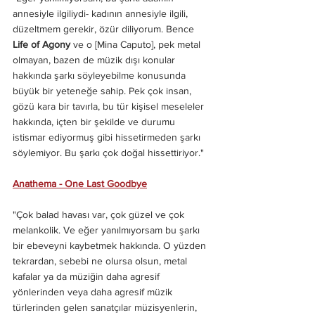
annesiyle ilgiliydi- kadının annesiyle ilgili, 
düzeltmem gerekir, özür diliyorum. Bence
Life of Agony
 ve o [Mina Caputo], pek metal 
olmayan, bazen de müzik dışı konular 
hakkında şarkı söyleyebilme konusunda 
büyük bir yeteneğe sahip. Pek çok insan, 
gözü kara bir tavırla, bu tür kişisel meseleler 
hakkında, içten bir şekilde ve durumu 
istismar ediyormuş gibi hissetirmeden şarkı 
söylemiyor. Bu şarkı çok doğal hissettiriyor."
Anathema - One Last Goodbye
"Çok balad havası var, çok güzel ve çok 
melankolik. Ve eğer yanılmıyorsam bu şarkı 
bir ebeveyni kaybetmek hakkında. O yüzden 
tekrardan, sebebi ne olursa olsun, metal 
kafalar ya da müziğin daha agresif 
yönlerinden veya daha agresif müzik 
türlerinden gelen sanatçılar müzisyenlerin, 