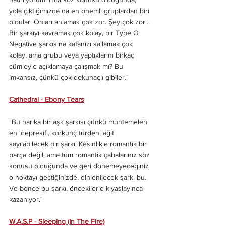
yola çıktığımızda da en önemli gruplardan biri 
oldular. Onları anlamak çok zor. Şey çok zor... 
Bir şarkıyı kavramak çok kolay, bir Type O 
Negative şarkısına kafanızı sallamak çok 
kolay, ama grubu veya yaptıklarını birkaç 
cümleyle açıklamaya çalışmak mı? Bu 
imkansız, çünkü çok dokunaçlı gibiler."
Cathedral - Ebony Tears
"Bu harika bir aşk şarkısı çünkü muhtemelen 
en 'depresif', korkunç türden, ağıt 
sayılabilecek bir şarkı. Kesinlikle romantik bir 
parça değil, ama tüm romantik çabalarınız söz 
konusu olduğunda ve geri dönemeyeceğiniz 
o noktayı geçtiğinizde, dinlenilecek şarkı bu. 
Ve bence bu şarkı, öncekilerle kıyaslayınca 
kazanıyor."
W.A.S.P - Sleeping (In The Fire)