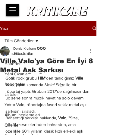
Yazı
Tüm Gönderiler
Deniz Kıvılcım ✪✪✪
Tüm Gönderiler
4 Haz 2023
Ville Valo'ya Göre En İyi 8
Haberler
Metal Aşk Şarkısı
Yeni Çıkanlar
Gotik rock grubu 
HIM
'den tanıdığımız 
Ville 
Röportajlar
Valo
, yakın zamanda 
Metal Edge
 ile bir 
röportaj yaptı. Grubun 2017'de dağılmasından 
Listeler
üç sene sonra müzik hayatına solo devam 
Yazılar
eden Valo, röportajda favori sekiz metal aşk 
şarkısını sıraladı.
Albüm İncelemeleri
Bahsettiği şarkılar hakkında, 
Valo
, "Size, 
gönül meselelerinden bahseden, ama 
Öneriler
özellikle 60'lı yılların klasik kızlı erkekli aşk 