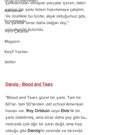
Grup İncelemeleri
şarkılarından olmayan parçalar içeren, tabiri 
caizse, bir şarkı listesi hazırlamaya çalıştım. 
Konserler
Ve özellikle bu türde, alışık olduğumuz gibi, 
İncelemeler
bu şarkılar biraz daha olağan dışı," 
yorumunda bulundu.
Yeni Çıkanlar
Magazin
Keşif Yazıları
deliler
Danzig - Blood and Tears
"Blood and Tears güzel bir şarkı. Tam bir 
60'lar- tam 50'lerden 
old school
 Amerikan 
havası var. 
Roy Orbison
 veya 
Elvis
'lik
bir 
şarkı olabilirmiş, ama biraz daha şey gibi bu... 
neticede çok ağır bir şarkı değil, ama hep 
olduğu gibi 
Danzig
'in sesinde ve tarzında 