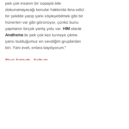
pek çok insanın bir sopayla bile 
dokunamayacağı konular hakkında ikna edici 
bir şekilde yazıp şarkı söyleyebilmek gibi bir 
hünerleri var gibi görünüyor, çünkü bunu 
yapmanın birçok yanlış yolu var. 
HIM 
olarak 
Anathema 
ile pek çok kez turneye çıkma 
şansı bulduğumuz en sevdiğim gruplardan 
biri. Yani evet, onlara bayılıyorum."
Black Sabbath - Solitude
"En sevdiğim şarkılardan biri. Melodisi bana 
çok Fince geliyor. Fin zihniyeti falan. 
Melankoliden zevk alıyoruz ve bu ille de 
depresif bir şey değil, daha çok özlem, 
nostalji ve geride kalanlara bakmakla ilgili, ve 
Solitude 
bana bunları hatırlatıyor. Ve bu tüm 
bu parçalar arasında en temel aşk şarkısı türü 
olabilir, çünkü bu şarkı sevdiğini 
kaybetmekten ve hemen ardından gelen 