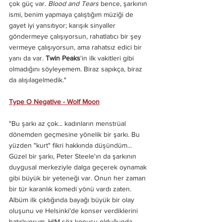
çok güç var. 
Blood and Tears 
bence, şarkının 
ismi, benim yapmaya çalıştığım müziği de 
gayet iyi yansıtıyor; karışık sinyaller 
göndermeye çalışıyorsun, rahatlatıcı bir şey 
vermeye çalışıyorsun, ama rahatsız edici bir 
yanı da var.
 Twin Peaks
'in ilk vakitleri gibi 
olmadığını söyleyemem. Biraz sapıkça, biraz 
da alışılagelmedik."
Type O Negative - Wolf Moon
"Bu şarkı az çok... kadınların menstrüal 
dönemden geçmesine yönelik bir şarkı. Bu 
yüzden "kurt" fikri hakkında düşündüm... 
Güzel bir şarkı, Peter Steele'ın da şarkının 
duygusal merkeziyle dalga geçerek oynamak 
gibi büyük bir yeteneği var. Onun her zaman 
bir tür karanlık komedi yönü vardı zaten. 
Albüm ilk çıktığında bayağı büyük bir olay 
oluşunu ve Helsinki'de konser verdiklerini 
hatırlıyorum. HIM söz konusu olduğunda, 