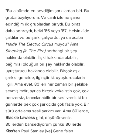
"Bu albümde en sevdiğim şarkılardan biri. Bu 
gruba bayılıyorum. Ve canlı izleme şansı 
edindiğim ilk gruplardan biriydi. Bu biraz 
daha sonraydı, belki '86 veya '87, Helsinki'de 
çaldılar ve bu şarkı çalıyordu, ya da acaba 
Inside The Electric Circus
 muydu? Ama 
Sleeping (In The Fire)
 herhangi bir şey 
hakkında olabilir. İlişki hakkında olabilir, 
bağımlısı olduğun bir şey hakkında olabilir, 
uyuşturucu hakkında olabilir. Birçok aşk 
şarkısı genelde, ilginçtir ki, uyuşturucularla 
ilgili. Ama evet, 80'leri her zaman bir şekilde 
sevmişimdir, ayrıca birçok vokalistin çok, çok 
benzersiz, tanımlanabilir bir sesi vardı, ki bu 
günlerde pek çok şarkıcıda çok fazla yok. Bir 
sürü ortalama sesli şarkıcı var. Ama 80'lerde, 
Blackie Lawless
 gibi, düşünürseniz, 
80'lerden bahsediyorum çünkü 80'lerde 
Kiss
'ten Paul Stanley [ve] Gene falan 