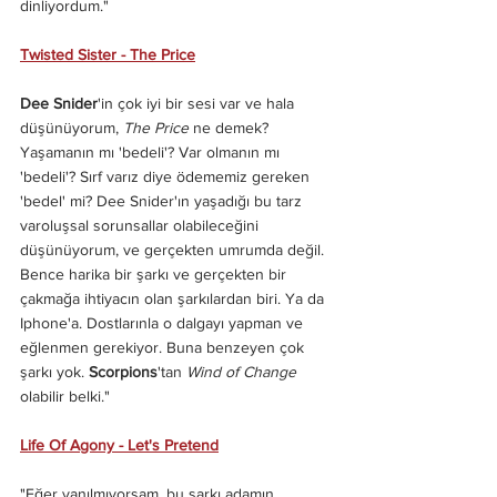
dinliyordum."
Twisted Sister - The Price
Dee Snider
'in çok iyi bir sesi var ve hala 
düşünüyorum, 
The Price
 ne demek? 
Yaşamanın mı 'bedeli'? Var olmanın mı 
'bedeli'? Sırf varız diye ödememiz gereken 
'bedel' mi? Dee Snider'ın yaşadığı bu tarz 
varoluşsal sorunsallar olabileceğini 
düşünüyorum, ve gerçekten umrumda değil. 
Bence harika bir şarkı ve gerçekten bir 
çakmağa ihtiyacın olan şarkılardan biri. Ya da 
Iphone'a. Dostlarınla o dalgayı yapman ve 
eğlenmen gerekiyor. Buna benzeyen çok 
şarkı yok. 
Scorpions
'tan 
Wind of Change
olabilir belki."
Life Of Agony - Let's Pretend
"Eğer yanılmıyorsam, bu şarkı adamın 