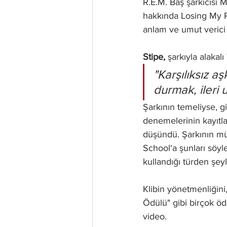
R.E.M. Baş şarkıcısı M
hakkında Losing My Re
anlam ve umut verici 
Stipe,
 şarkıyla alaka
"Karşılıksız a
durmak, ileri 
Şarkının temeliyse, gi
denemelerinin kayıtlar
düşündü. Şarkının müz
School'a şunları söyl
kullandığı türden şeyl
Klibin yönetmenliğini
Ödülü" gibi birçok ödü
video.