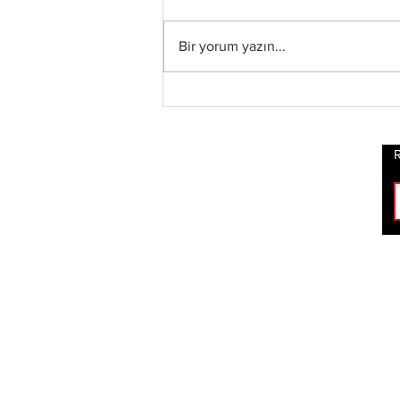
Bir yorum yazın...
Taake – En Skog av
Nidstang Albüm
İncelemesi
R
ROCK
HABERLERİ
BİZİ TAKİP ET