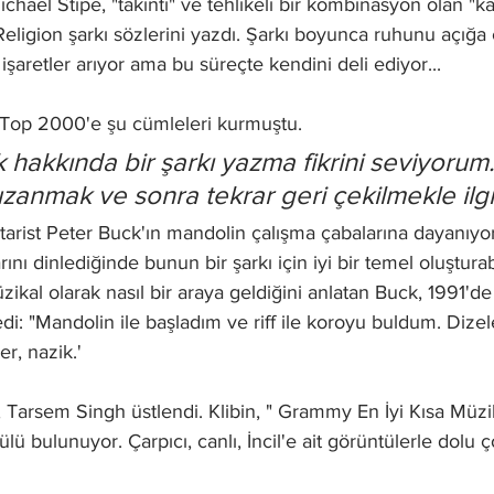
ichael Stipe, "takıntı" ve tehlikeli bir kombinasyon olan "kar
ligion şarkı sözlerini yazdı. Şarkı boyunca ruhunu açığa çı
işaretler arıyor ama bu süreçte kendini deli ediyor...
lı Top 2000'e şu cümleleri kurmuştu.
şk hakkında bir şarkı yazma fikrini seviyorum.
uzanmak ve sonra tekrar geri çekilmekle ilgil
tarist Peter Buck'ın mandolin çalışma çabalarına dayanıyor.
ını dinlediğinde bunun bir şarkı için iyi bir temel oluştura
ikal olarak nasıl bir araya geldiğini anlatan Buck, 1991'de
edi: "Mandolin ile başladım ve riff ile koroyu buldum. Dize
er, nazik.'
, Tarsem Singh üstlendi. Klibin, " Grammy En İyi Kısa Müz
lü bulunuyor. Çarpıcı, canlı, İncil'e ait görüntülerle dolu ço