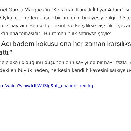
el Garcia Marquez'in "Kocaman Kanatlı İhtiyar Adam" isim
ykü, cennetten düşen bir meleğin hikayesiyle ilgili. Üste
ez hayranı. Bahsettiği takıntı ve karşılıksız aşk fikri, yazar
'ın ana temasıdır.  Bu romanın ilk satırıysa şöyle: 
: Acı badem kokusu ona her zaman karşılıksı
ttı."  
la alakalı olduğunu düşünenlerin sayıyı da bir hayli fazla. B
deki en büyük neden, herkesin kendi hikayesini şarkıya uy
 
com/watch?v=xwtdhWltSIg&ab_channel=remhq