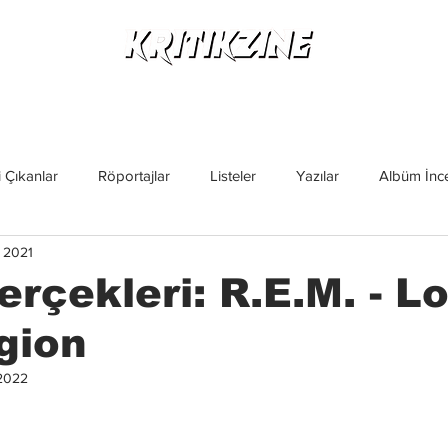
Yeni Çıkanlar
Röportajlar
Listeler
Albüm Kritikl
 Çıkanlar
Röportajlar
Listeler
Yazılar
Albüm İnce
 2021
İncelemeler
Yeni Çıkanlar
Magazin
Keşif Yazıları
erçekleri: R.E.M. - L
gion
2022