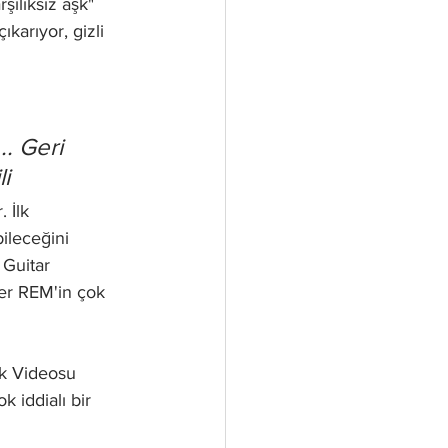
şılıksız aşk" 
karıyor, gizli 
.. Geri 
i
 İlk 
bileceğini 
 Guitar 
ler REM'in çok 
ik Videosu 
k iddialı bir 