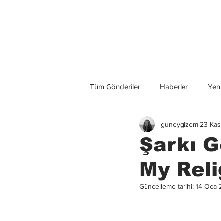
Son Haberler
Tüm Gönderiler
Haberler
Yeni
guneygizem
23 Kas
Grup İncelemeleri
Konserler
Şarkı G
My Reli
Güncelleme tarihi:
14 Oca 