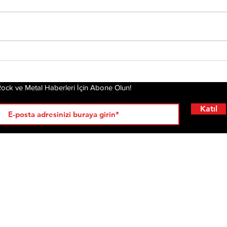
Model, "Ölürüm Daha
Tür
Top
İyi" Adlı Yeni Single'ını
Obj
Yayınladı
ock ve Metal Haberleri İçin Abone Olun!
Alb
Katıl
RÖPORTAJLAR
LİSTELER
YENİ
AL
KRİ
ÇIKANLAR