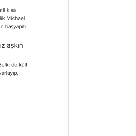
li kısa 
lik Michael 
ın başyapıtı 
z aşkın 
elki de kült 
arlayıp, 