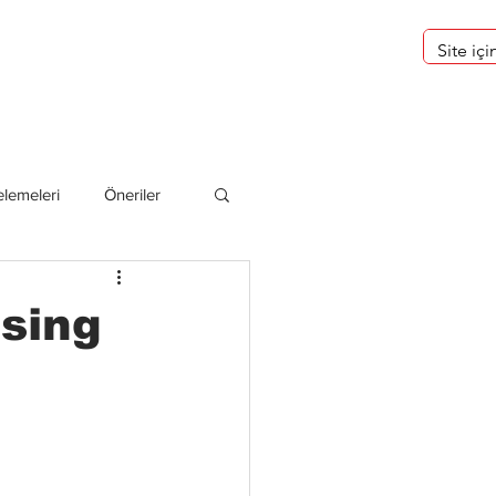
eri
Hakkımızda
lemeleri
Öneriler
deliler
osing