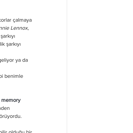
orlar çalmaya 
nnie Lennox, 
şarkıyı 
k şarkıyı 
geliyor ya da 
bi benimle 
 a memory 
nden 
görüyordu. 
lir olduğu bir 