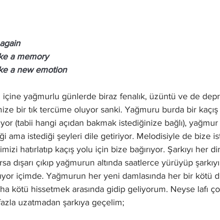
again
ike a memory
ike a new emotion
 içine yağmurlu günlerde biraz fenalık, üzüntü ve de dep
mize bir tık tercüme oluyor sanki. Yağmuru burda bir kaçış
yor (tabii hangi açıdan bakmak istediğinize bağlı), yağmur 
i ama istediği şeyleri dile getiriyor. Melodisiyle de bize i
imizi hatırlatıp kaçış yolu için bize bağırıyor. Şarkıyı her 
sa dışarı çıkıp yağmurun altında saatlerce yürüyüp şarkıyı 
nıyor içimde. Yağmurun her yeni damlasında her bir kötü
ha kötü hissetmek arasında gidip geliyorum. Neyse lafı ço
azla uzatmadan şarkıya geçelim;