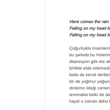
Here comes the rain 
Falling on my head l
Falling on my head l
Çoğunlukla insanların
bu şarkıda bu hisleri
depresyon gibi ele alı
birlikte elde edemediğ
belki de kendi dertler
bir de yağmur yağıyor
dinleme isteği canla
arınmakla belki de da
haydi o zaman daha f