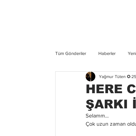
Son Haberler
Tüm Gönderiler
Haberler
Yeni
Yağmur Tüten ✪
25
Grup İncelemeleri
Konserler
HERE C
ŞARKI 
Selamm...
Çok uzun zaman oldu 