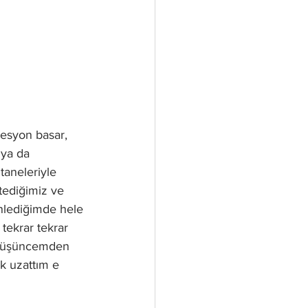
resyon basar, 
 ya da 
taneleriyle 
stediğimiz ve 
dinlediğimde hele 
tekrar tekrar 
 düşüncemden 
k uzattım e 