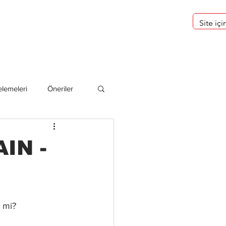
eri
Hakkımızda
lemeleri
Öneriler
deliler
IN -
 mi? 