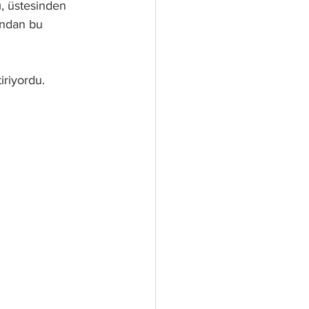
ı, üstesinden 
ından bu 
iriyordu. 