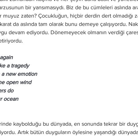
zusunun bir yansımasıydı. Biz de bu cümleleri aslında ara
 muyuz zaten? Çocukluğun, hiçbir derdin dert olmadığı 
karat da aslında tam olarak bunu demeye çalışıyordu. Nak
gu devam ediyordu. Dönemeyecek olmanın verdiği çaresi
etiriyordu.
again
ke a tragedy
e a new emotion
the open wind
ers do
ur ocean
rinde kaybolduğu bu dünyada, en sonunda tekrar bir duyg
tiriyordu. Artık bütün duyguların öylesine yaşandığı dünya