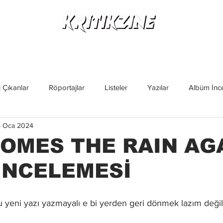
Yeni Çıkanlar
Röportajlar
Listeler
Albüm Kritikl
 Çıkanlar
Röportajlar
Listeler
Yazılar
Albüm İnce
 Oca 2024
İncelemeler
Yeni Çıkanlar
Magazin
Keşif Yazıları
OMES THE RAIN AGA
İNCELEMESİ
yeni yazı yazmayalı e bi yerden geri dönmek lazım değil