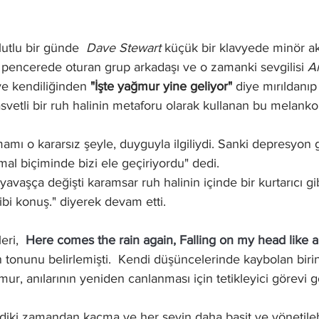
utlu bir günde 
 Dave Stewart 
küçük bir klavyede minör ak
r pencerede oturan grup arkadaşı ve o zamanki sevgilisi 
A
ve kendiliğinden 
"İşte yağmur yine geliyor" 
diye mırıldanıp 
vetli bir ruh halinin metaforu olarak kullanan bu melankoli
mamı o kararsız şeyle, duyguyla ilgiliydi. Sanki depresyon 
mal biçiminde bizi ele geçiriyordu" dedi. 
vaşça değişti karamsar ruh halinin içinde bir kurtarıcı gi
ibi konuş." diyerek devam etti.
eri,  
Here comes the rain again, Falling on my head like
ın tonunu belirlemişti.  Kendi düşüncelerinde kaybolan biri
r, anılarının yeniden canlanması için tetikleyici görevi 
mdiki zamandan kaçma ve her şeyin daha basit ve yönetilebi