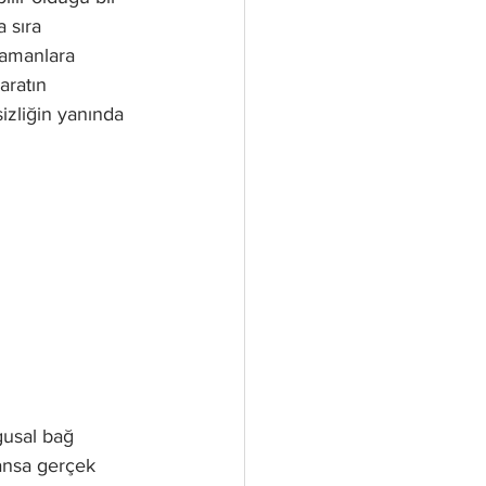
 sıra 
zamanlara 
aratın 
zliğin yanında 
usal bağ 
dansa gerçek 