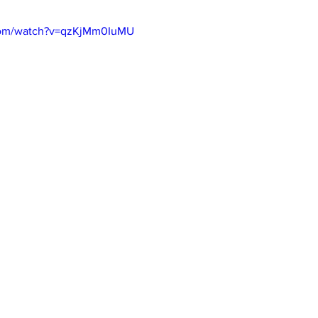
com/watch?v=qzKjMm0IuMU