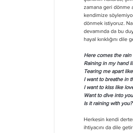
zamana geri dönme ar
kendimize söylemiyor
dönmek istiyoruz. Na
devamında da bu duy
hayal kırıklığını dile g
Here comes the rain 
Raining in my hand li
Tearing me apart lik
I want to breathe in 
I want to kiss like lov
Want to dive into yo
Is it raining with you?
Herkesin kendi derte
ihtiyacını da dile ge