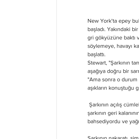
New York'ta epey bul
başladı. Yakındaki bi
gri gökyüzüne baktı 
söylemeye, havayı kas
başlattı. 
Stewart, "Şarkının ta
aşağıya doğru bir sar
"Ama sonra o durum ya
aşıkların konuştuğu g
 Şarkının açılış cümlel
şarkının geri kalanın
bahsediyordu ve yağmu
Şarkının nakaratı, şi